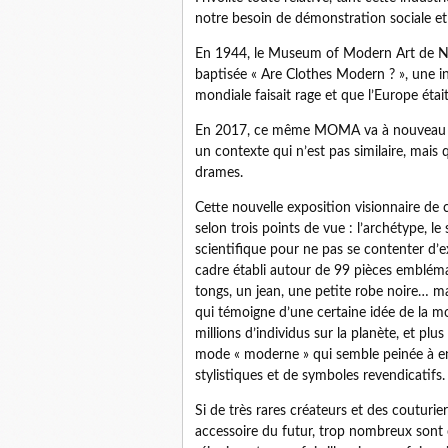
notre besoin de démonstration sociale et ti
En 1944, le Museum of Modern Art de New
baptisée « Are Clothes Modern ? », une in
mondiale faisait rage et que l’Europe était
En 2017, ce même MOMA va à nouveau pos
un contexte qui n’est pas similaire, mais 
drames.
Cette nouvelle exposition visionnaire de 
selon trois points de vue : l’archétype, le
scientifique pour ne pas se contenter d’e
cadre établi autour de 99 pièces embléma
tongs, un jean, une petite robe noire… mai
qui témoigne d’une certaine idée de la m
millions d’individus sur la planète, et plu
mode « moderne » qui semble peinée à ent
stylistiques et de symboles revendicatifs.
Si de très rares créateurs et des couturie
accessoire du futur, trop nombreux sont 