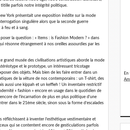
tille parfois notre intégrité politique.
 York présentait une exposition inédite sur la mode
terrogation singulière alors que la seconde guerre
 à feu et à sang.
er la question : « Items : is Fashion Modern ? » dans
qui résonne étrangement à nos oreilles assourdies par les
ce grand musée des civilisations artistiques aborde la mode
 stéréotype et le prototype, un intéressant tricotage
xposer des objets. Mais bien de les faire entrer dans un
En 
tiques de la vêture de nos contemporains : un T-shirt, des
Ama
s aussi une kippah et un keffieh ! Un inventaire restrictif
odernité « fashion » encore en usage dans le quotidien de
s encore de l’incarnation de plus en plus politique d’une
rer dans le 21ème siècle, sinon sous la forme d’escalades
rs réfléchissent à inventer l’esthétique vestimentaire et
ceux qui se contentent encore de gesticulations parfois