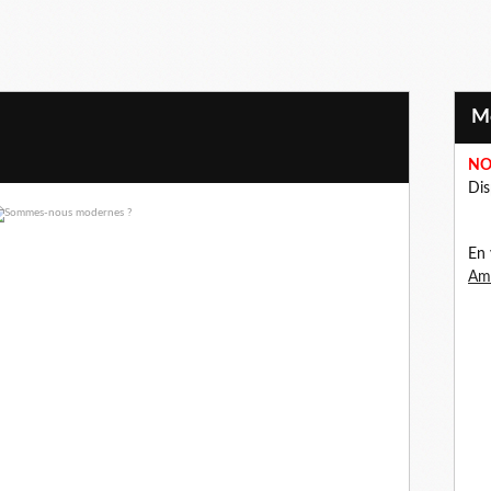
NO
Dis
En 
Ama