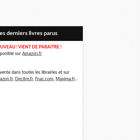
Mes derniers livres parus
UVEAU ! VIENT DE PARAITRE !
ponible sur
Amazon.fr
vente dans toutes les librairies et sur
zon.fr
,
Decitre.fr
,
Fnac.com
,
Maxima.fr
...