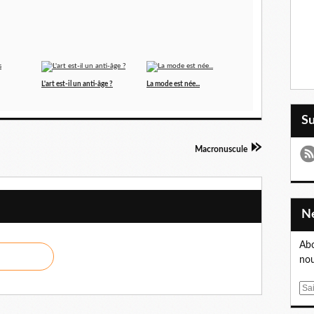
L'art est-il un anti-âge ?
La mode est née...
S
Macronuscule
Abo
nou
E
m