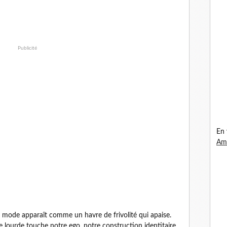
Publicité
En 
Ama
la mode apparaît comme un havre de frivolité qui apaise.
rie lourde touche notre ego, notre construction identitaire,