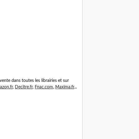
vente dans toutes les librairies et sur
zon.fr
,
Decitre.fr
,
Fnac.com
,
Maxima.fr
...