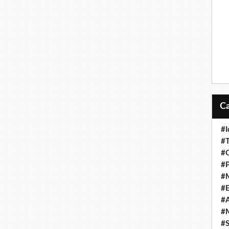
#I
#T
#O
#P
#
#
#A
#M
#S