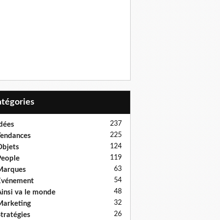
Catégories
237
dées
225
endances
124
bjets
119
eople
63
Marques
54
Evénement
48
insi va le monde
32
arketing
26
tratégies