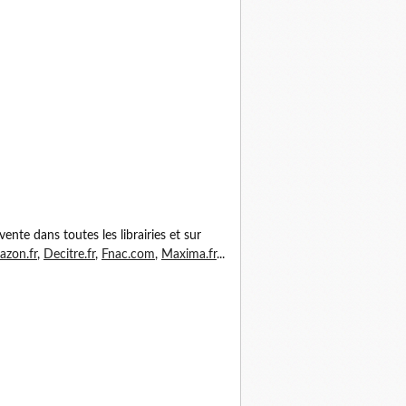
vente dans toutes les librairies et sur
zon.fr
,
Decitre.fr
,
Fnac.com
,
Maxima.fr
...