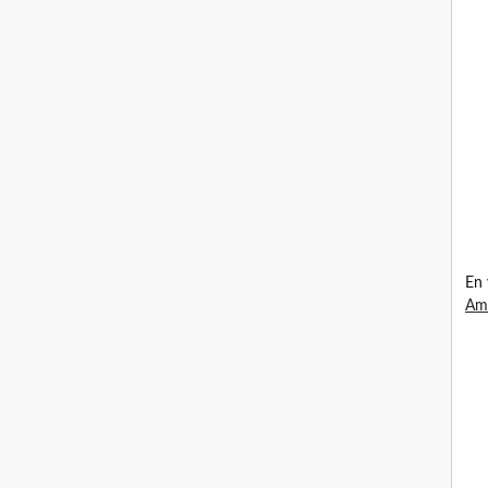
En 
Ama