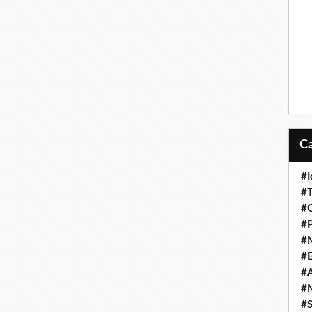
#I
#T
#O
#P
#
#
#A
#M
#S