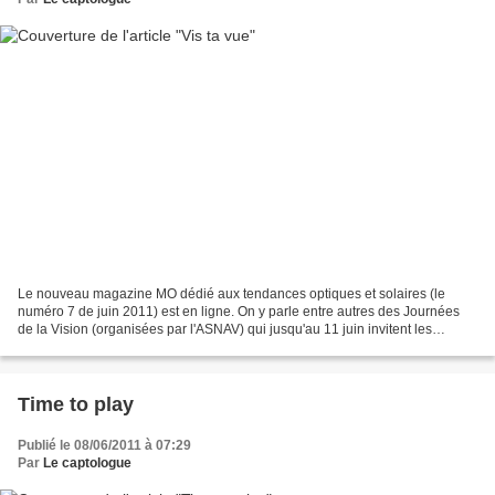
Le nouveau magazine MO dédié aux tendances optiques et solaires (le
numéro 7 de juin 2011) est en ligne. On y parle entre autres des Journées
de la Vision (organisées par l'ASNAV) qui jusqu'au 11 juin invitent les
myopes et autres presbytes qui s'ignorent,...
Time to play
Publié le 08/06/2011 à 07:29
Par
Le captologue