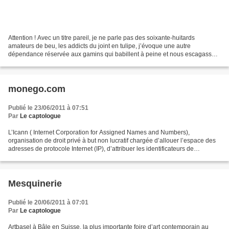
Attention ! Avec un titre pareil, je ne parle pas des soixante-huitards
amateurs de beu, les addicts du joint en tulipe, j’évoque une autre
dépendance réservée aux gamins qui babillent à peine et nous escagassent
les pavillons avec leur débordement consommatoire....
monego.com
Publié le 23/06/2011 à 07:51
Par
Le captologue
L’Icann ( Internet Corporation for Assigned Names and Numbers),
organisation de droit privé à but non lucratif chargée d’allouer l’espace des
adresses de protocole Internet (IP), d’attribuer les identificateurs de
protocole, de gérer le système de nom...
Mesquinerie
Publié le 20/06/2011 à 07:01
Par
Le captologue
Artbasel à Bâle en Suisse, la plus importante foire d’art contemporain au