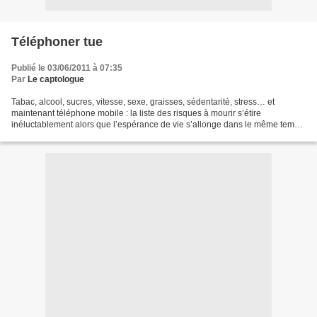
Téléphoner tue
Publié le 03/06/2011 à 07:35
Par
Le captologue
Tabac, alcool, sucres, vitesse, sexe, graisses, sédentarité, stress… et
maintenant téléphone mobile : la liste des risques à mourir s’étire
inéluctablement alors que l’espérance de vie s’allonge dans le même temps
avec une régularité de métronome. Cherchez...