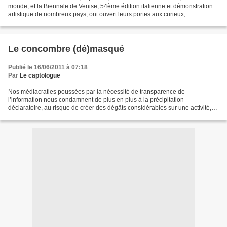
monde, et la Biennale de Venise, 54ème édition italienne et démonstration
artistique de nombreux pays, ont ouvert leurs portes aux curieux,
professionnels, visiteurs lambda et collectionneurs...
Le concombre (dé)masqué
Publié le 16/06/2011 à 07:18
Par
Le captologue
Nos médiacraties poussées par la nécessité de transparence de
l’information nous condamnent de plus en plus à la précipitation
déclaratoire, au risque de créer des dégâts considérables sur une activité,
un peuple, un projet, un légume… Le concombre espagnol...