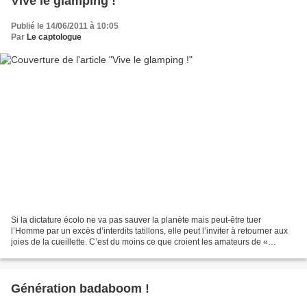
Vive le glamping !
Publié le 14/06/2011 à 10:05
Par
Le captologue
Si la dictature écolo ne va pas sauver la planète mais peut-être tuer
l’Homme par un excès d’interdits tatillons, elle peut l’inviter à retourner aux
joies de la cueillette. C’est du moins ce que croient les amateurs de «
glamping », comprenez de « camping...
Génération badaboom !