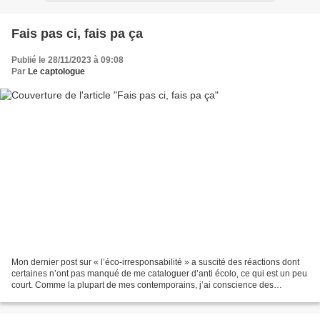
Fais pas ci, fais pa ça
Publié le 28/11/2023 à 09:08
Par
Le captologue
Mon dernier post sur « l’éco-irresponsabilité » a suscité des réactions dont
certaines n’ont pas manqué de me cataloguer d’anti écolo, ce qui est un peu
court. Comme la plupart de mes contemporains, j’ai conscience des
problèmes sérieux que vit notre...