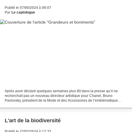
Publié le 07/06/2024 à 08:07
Par
Le captologue
Après avoir déclaré quelques semaines plus tôt dans la presse qu’il ne
recherchait pas un nouveau directeur artistique pour Chanel, Bruno
Pavlovsky, président de la Mode et des Accessoires de l’emblématique
maison, a poussé Virginie Viard vers la sortie....
L'art de la biodiversité
Publié le 22/02/2024 à 12:32