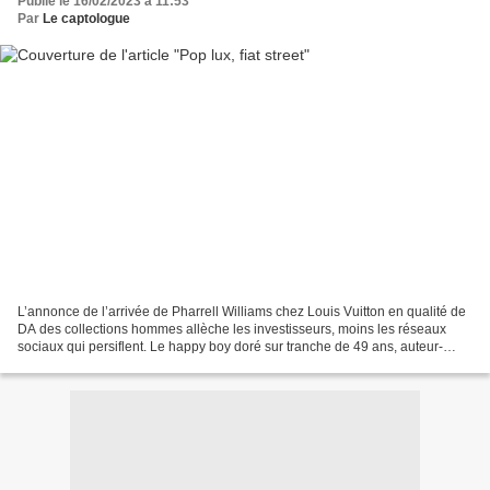
Publié le 16/02/2023 à 11:53
Par
Le captologue
L’annonce de l’arrivée de Pharrell Williams chez Louis Vuitton en qualité de
DA des collections hommes allèche les investisseurs, moins les réseaux
sociaux qui persiflent. Le happy boy doré sur tranche de 49 ans, auteur-
compositeur-interprète, réalisateur...