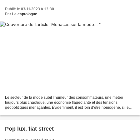
Publié le 03/11/2023 à 13:30
Par
Le captologue
Le secteur de la mode subit l’humeur des consommateurs, une météo
toujours plus chaotique, une économie flageolante et des tensions
géopolitiques menaçantes. Évidemment, il est loin d’être homogène, si le
haut de gamme tire plutôt bien son épingle du...
Pop lux, fiat street