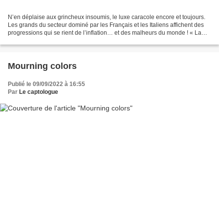
N’en déplaise aux grincheux insoumis, le luxe caracole encore et toujours.
Les grands du secteur dominé par les Français et les Italiens affichent des
progressions qui se rient de l’inflation… et des malheurs du monde ! « La
seule chose que je dirais,...
Mourning colors
Publié le 09/09/2022 à 16:55
Par
Le captologue