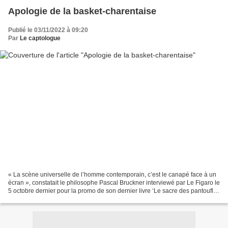
Apologie de la basket-charentaise
Publié le 03/11/2022 à 09:20
Par
Le captologue
« La scène universelle de l’homme contemporain, c’est le canapé face à un
écran », constatait le philosophe Pascal Bruckner interviewé par Le Figaro le
5 octobre dernier pour la promo de son dernier livre ‘Le sacre des pantoufles
Le renoncement au monde’,...