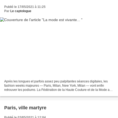
Publié le 17/05/2021 à 11:25
Par
Le captologue
Après les longues et parfois assez peu palpitantes séances digitales, les
fashion weeks majeures — Paris, Milan, New York, Milan — vont enfin
retrouver les podiums. La Fédération de la Haute Couture et de la Mode a
annoncé ouvrir le bal des empires du...
Paris, ville martyre
Publié le 03/05/2021 à 12:04