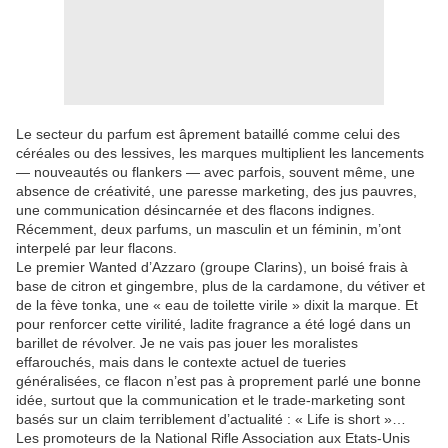
Le secteur du parfum est âprement bataillé comme celui des
céréales ou des lessives, les marques multiplient les lancements
— nouveautés ou flankers — avec parfois, souvent même, une
absence de créativité, une paresse marketing, des jus pauvres,
une communication désincarnée et des flacons indignes.
Récemment, deux parfums, un masculin et un féminin, m’ont
interpelé par leur flacons.
Le premier Wanted d’Azzaro (groupe Clarins), un boisé frais à
base de citron et gingembre, plus de la cardamone, du vétiver et
de la fève tonka, une « eau de toilette virile » dixit la marque. Et
pour renforcer cette virilité, ladite fragrance a été logé dans un
barillet de révolver. Je ne vais pas jouer les moralistes
effarouchés, mais dans le contexte actuel de tueries
généralisées, ce flacon n’est pas à proprement parlé une bonne
idée, surtout que la communication et le trade-marketing sont
basés sur un claim terriblement d’actualité : « Life is short »…
Les promoteurs de la National Rifle Association aux Etats-Unis