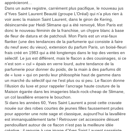
apprécieront…
Dans un autre registre, carrément plus pacifique, le nouveau jus
d’Yves Saint Laurent Beauté (groupe L’Oréal) qui n’a plus rien à
voir avec la maison Saint Laurent, dans le giron de Kering,
désincarnée par Heidi Slimane qui a été renvoyé, Mon Paris est
donc le nouveau féminin de la franchise, un chypre blanc à base
de fleur de datura et de patchouli. Mon Paris est un vrai-faux
flanker (une des tendances de la parfumerie qui consiste à faire
du neuf avec du vieux), extension du parfum Paris, un boisé-fleuri
frais créé en 1983 qui a été longtemps dans le top des ventes en
sélectif. Le jus est différent, mais le flacon a des cousinages, si ce
n’est son « cul » épais en verre lourd, autre tendance de la
parfumerie pour donner du poids, de la main à des parfums dit
de « luxe » qui on perdu leur philosophie haut de gamme dans
un marché du sélectif qui ne l’est plus ou si peu. Le flacon donne
l’illusion du luxe et pour rappeler l’ancrage haute couture de la
Maison égarée dans les imageries black-rock-cheap de Slimane,
un col lavallière enserre le bouchon.
Si dans les années 60, Yves Saint Laurent a posé cette cravate
nouée sur des robes courtes de jeunes filles faussement prudes
pour apporter une note sage et classique, aujourd’hui la lavallière
est immanquablement tarte ! Retrouver cet accessoire désuet
pendouillant autour de ce flacon n’est pas la meilleure idée
créative : il renvoie à une image d’Yves Saint Laurent passéiste