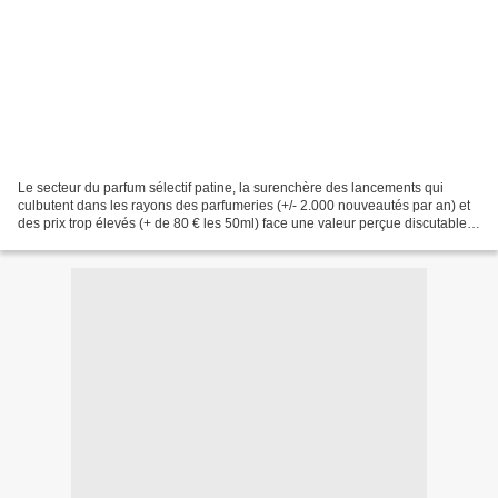
Le secteur du parfum sélectif patine, la surenchère des lancements qui
culbutent dans les rayons des parfumeries (+/- 2.000 nouveautés par an) et
des prix trop élevés (+ de 80 € les 50ml) face une valeur perçue discutable
et une banalisation délétère,...