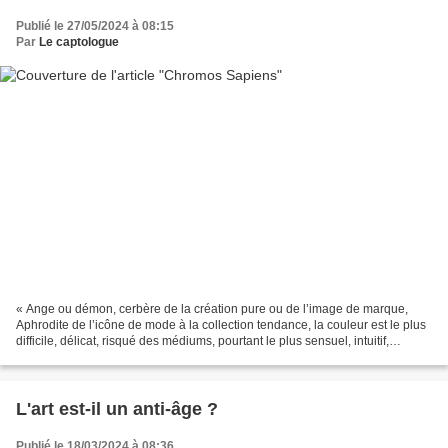
Publié le 27/05/2024 à 08:15
Par
Le captologue
« Ange ou démon, cerbère de la création pure ou de l’image de marque,
Aphrodite de l’icône de mode à la collection tendance, la couleur est le plus
difficile, délicat, risqué des médiums, pourtant le plus sensuel, intuitif,
érotique, ensorcelant, » raconte...
L'art est-il un anti-âge ?
Publié le 18/03/2024 à 08:36