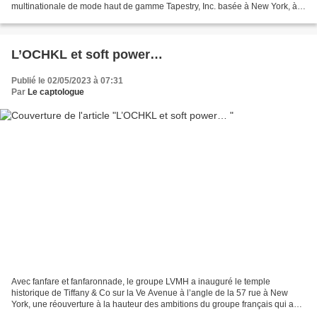
multinationale de mode haut de gamme Tapestry, Inc. basée à New York, à
la tête de Coach, Kate Spade et...
L’OCHKL et soft power…
Publié le 02/05/2023 à 07:31
Par
Le captologue
Avec fanfare et fanfaronnade, le groupe LVMH a inauguré le temple
historique de Tiffany & Co sur la Ve Avenue à l’angle de la 57 rue à New
York, une réouverture à la hauteur des ambitions du groupe français qui a
racheté le joaillier en 2021, entamé une...