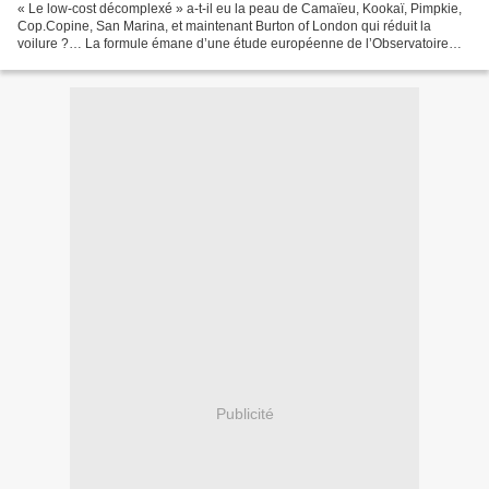
« Le low-cost décomplexé » a-t-il eu la peau de Camaïeu, Kookaï, Pimpkie,
Cop.Copine, San Marina, et maintenant Burton of London qui réduit la
voilure ?… La formule émane d’une étude européenne de l’Observatoire
Cetelem sur le phénomène low-cost qui ne...
Publicité