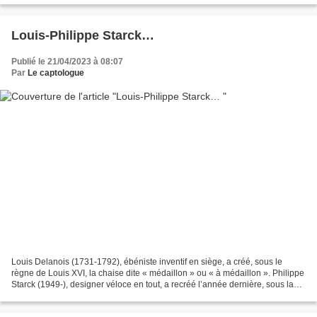
Louis-Philippe Starck…
Publié le 21/04/2023 à 08:07
Par
Le captologue
Louis Delanois (1731-1792), ébéniste inventif en siège, a créé, sous le
règne de Louis XVI, la chaise dite « médaillon » ou « à médaillon ». Philippe
Starck (1949-), designer véloce en tout, a recréé l’année dernière, sous la
présidence d’Emmanuel Macron,...