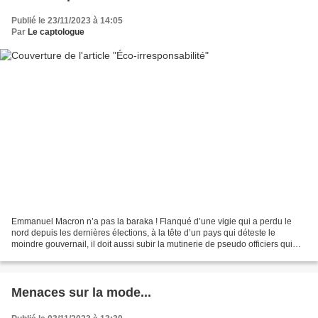
Publié le 23/11/2023 à 14:05
Par
Le captologue
Emmanuel Macron n’a pas la baraka ! Flanqué d’une vigie qui a perdu le
nord depuis les dernières élections, à la tête d’un pays qui déteste le
moindre gouvernail, il doit aussi subir la mutinerie de pseudo officiers qui
haussent du col pour exister médiatiquement....
Menaces sur la mode...