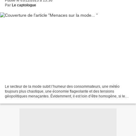
Publié le 03/11/2023 à 13:30
Par
Le captologue
Le secteur de la mode subit l’humeur des consommateurs, une météo
toujours plus chaotique, une économie flageolante et des tensions
géopolitiques menaçantes. Évidemment, il est loin d’être homogène, si le
haut de gamme tire plutôt bien son épingle du...