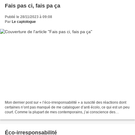
Fais pas ci, fais pa ça
Publié le 28/11/2023 à 09:08
Par
Le captologue
Mon dernier post sur « l’éco-irresponsabilité » a suscité des réactions dont
certaines n’ont pas manqué de me cataloguer d’anti écolo, ce qui est un peu
court. Comme la plupart de mes contemporains, j’ai conscience des
problèmes sérieux que vit notre...
Éco-irresponsabilité