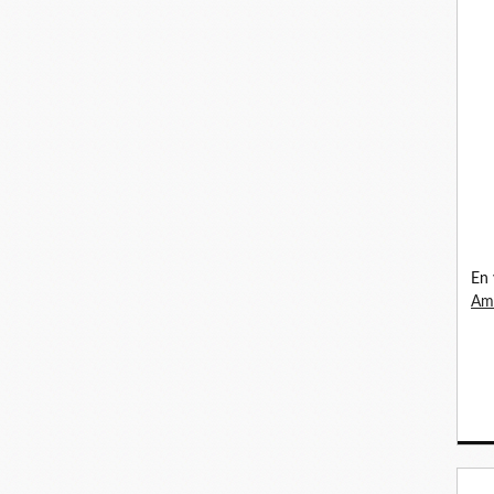
En 
Ama