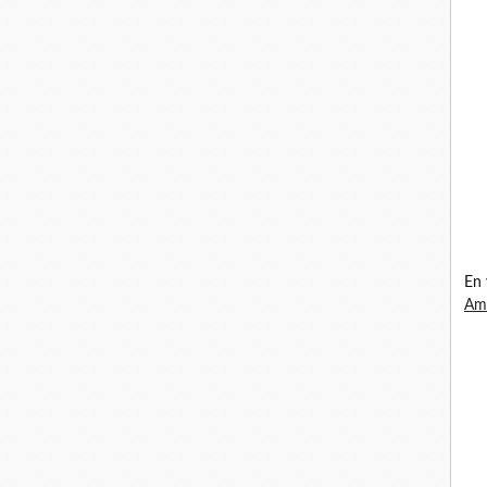
En 
Ama