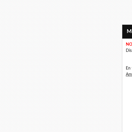
NO
Dis
En 
Ama