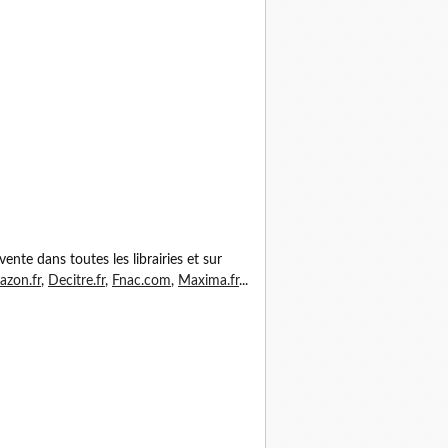
vente dans toutes les librairies et sur
zon.fr
,
Decitre.fr
,
Fnac.com
,
Maxima.fr
...