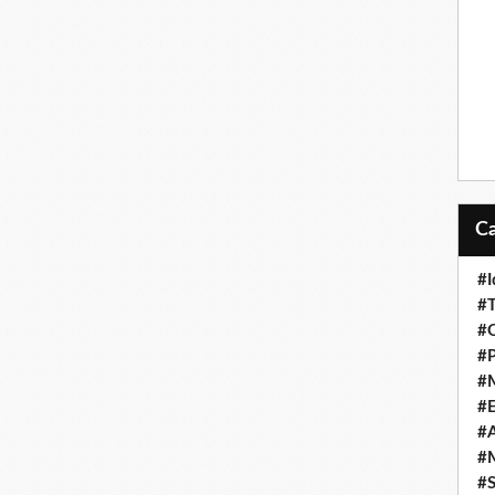
#I
#T
#O
#P
#
#
#A
#M
#S