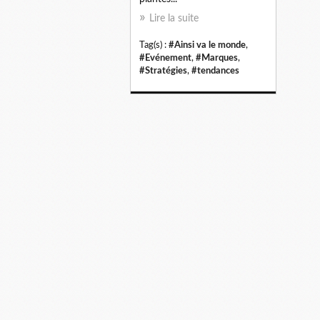
Lire la suite
Tag(s) :
#Ainsi va le monde
,
#Evénement
,
#Marques
,
#Stratégies
,
#tendances