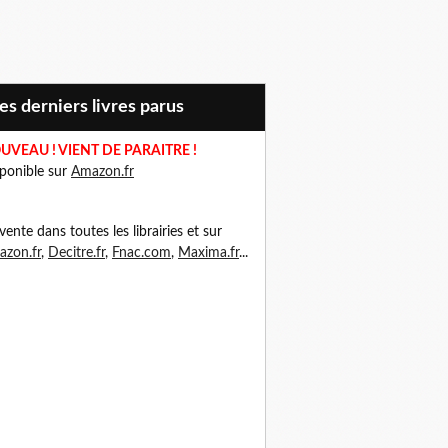
Mes derniers livres parus
UVEAU ! VIENT DE PARAITRE !
ponible sur
Amazon.fr
vente dans toutes les librairies et sur
zon.fr
,
Decitre.fr
,
Fnac.com
,
Maxima.fr
...