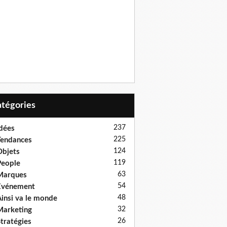
Catégories
237
dées
225
endances
124
bjets
119
eople
63
Marques
54
Evénement
48
insi va le monde
32
arketing
26
tratégies