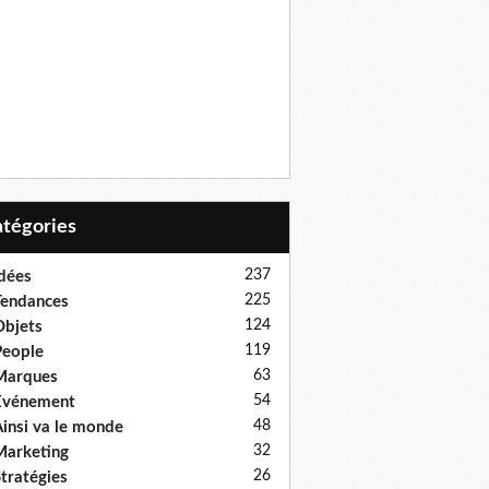
Catégories
237
dées
225
endances
124
bjets
119
eople
63
Marques
54
Evénement
48
insi va le monde
32
arketing
26
tratégies