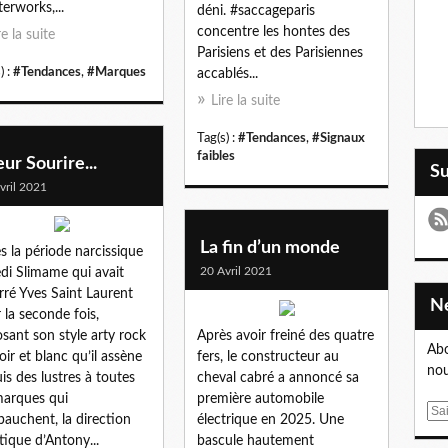
erworks,...
déni. #saccageparis
concentre les hontes des
re la suite
Parisiens et des Parisiennes
) :
#Tendances
,
#Marques
accablés...
Lire la suite
Tag(s) :
#Tendances
,
#Signaux
faibles
ur Sourire...
S
vril 2021
La fin d’un monde
s la période narcissique
20 Avril 2021
di Slimame qui avait
rré Yves Saint Laurent
 la seconde fois,
sant son style arty rock
Après avoir freiné des quatre
Abo
oir et blanc qu’il assène
fers, le constructeur au
nou
is des lustres à toutes
cheval cabré a annoncé sa
marques qui
première automobile
E
bauchent, la direction
électrique en 2025. Une
m
stique d’Antony...
bascule hautement