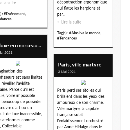
décontraction ergonomique
re la suite
qui flatte les harpions et
) :
#Evénement
,
par...
dances
Lire la suite
Tag(s) :
#Ainsi va le monde
,
#Tendances
luxe en morceau...
ai 2021
Paris, ville martyre
agination des
3 Mai 2021
stisseurs est sans limites
réveiller l’avidité
ine. Parce qu’il est
Paris perd ses étoiles qui
cile, voire impossible
brillaient dans les yeux des
 beaucoup de posséder
amoureux de son charme.
œuvre d’art ou un
Ville martyre, la capitale
uit de luxe inaccessible,
française subit
 plateformes comme
l’enlaidissement orchestré
, Collectable,
par Anne Hidalgo dans le