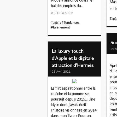
Mode a annoncé ouvrir le
Mast
bal des empires du...
Li
Lire la suite
Tag(s
Tag(s) :
#Tendances
,
#Evénement
Soe
29 A
La luxury touch
d’Apple et la digitale
attraction d’Hermès
Aprè
d’He
23 Avril 2021
ente
pour
impo
Le flirt aspirationnel entre la
en n
calèche et la pomme se
depu
poursuit depuis 2015... Une
les 
idylle dont j’avais écrit
l’em
l’histoire visionnaire en 2014
arti
dans mon livre « Pour un