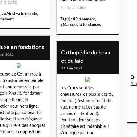
re la suite
Lire la suite
) :
#Ainsi va le monde
,
énement
Tag(s) :
#Evénement
,
#Marques
,
#Tendances
luxe en fondations
Orthopédie du beau
uin 2021
et du laid
11 Juin 2021
Bourse de Commerce à
En 
s, transformé en temple
Ama
’art contemporain par
Les Crocs sont les
çois Pinault, fondateur
chaussures les plus laides du
roupe Kering et
monde (c’est mon point de
ectionneur hors ligne,
vue, ne me faites pas de
stoufle par sa beauté
procès d’intention !).
tative et son élégance
Pourtant, leur succès
ue qui relie des époques
planétaire est indéniable, il
étiques en opposition...
s’explique par une