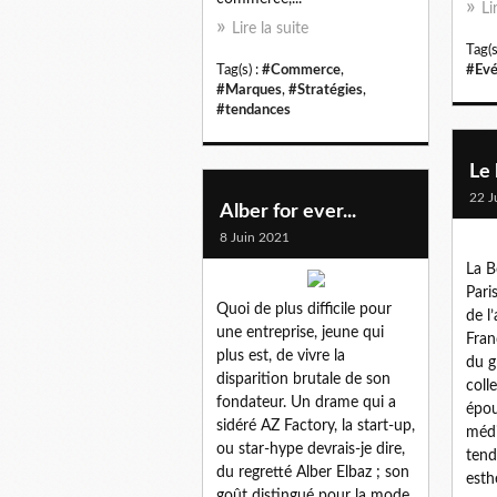
Li
Lire la suite
Tag(s
Tag(s) :
#Commerce
,
#Ev
#Marques
,
#Stratégies
,
#tendances
Le 
22 J
Alber for ever...
8 Juin 2021
La 
Pari
Quoi de plus difficile pour
de l
une entreprise, jeune qui
Fran
plus est, de vivre la
du g
disparition brutale de son
coll
fondateur. Un drame qui a
épou
sidéré AZ Factory, la start-up,
médi
ou star-hype devrais-je dire,
tend
du regretté Alber Elbaz ; son
esth
goût distingué pour la mode,