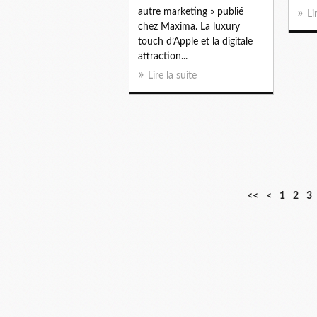
autre marketing » publié
Li
chez Maxima. La luxury
touch d’Apple et la digitale
attraction...
Lire la suite
<<
<
1
2
3