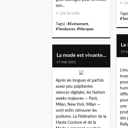
Li
son...
Lire la suite
Tag(s
#Ten
Tag(s) :
#Evénement
,
#Tendances
,
#Marques
Le 
27 M
La mode est vivante...
17 Mai 2021
L’im
inve
Après les longues et parfois
pour 
assez peu palpitantes
huma
séances digitales, les fashion
diffi
weeks majeures — Paris,
pour
Milan, New York, Milan —
une 
vont enfin retrouver les
prod
podiums. La Fédération de la
des
Haute Couture et de la
Rally