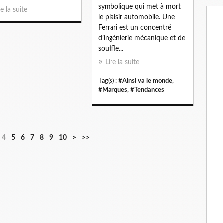
a
symbolique qui met à mort
re la suite
i
le plaisir automobile. Une
l
Ferrari est un concentré
d’ingénierie mécanique et de
souffle...
Lire la suite
Tag(s) :
#Ainsi va le monde
,
#Marques
,
#Tendances
2
3
4
5
4
5
6
7
8
9
10
>
>>
0
0
0
0