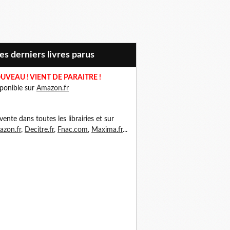
Mes derniers livres parus
UVEAU ! VIENT DE PARAITRE !
ponible sur
Amazon.fr
vente dans toutes les librairies et sur
zon.fr
,
Decitre.fr
,
Fnac.com
,
Maxima.fr
...