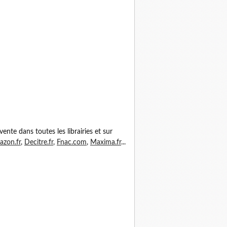
vente dans toutes les librairies et sur
zon.fr
,
Decitre.fr
,
Fnac.com
,
Maxima.fr
...