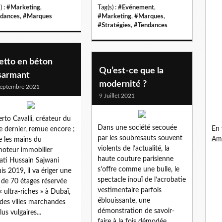
) :
#Marketing
,
Tag(s) :
#Evénement
,
dances
,
#Marques
#Marketing
,
#Marques
,
#Stratégies
,
#Tendances
etto en béton
Qu’est-ce que la
sarmant
modernité ?
eptembre 2021
9 Juillet 2021
rto Cavalli, créateur du
Dans une société secouée
En 
le dernier, remue encore ;
par les soubresauts souvent
Ama
e les mains du
violents de l’actualité, la
oteur immobilier
haute couture parisienne
ati Hussain Sajwani
s’offre comme une bulle, le
is 2019, il va ériger une
spectacle inouï de l’acrobatie
 de 70 étages réservée
vestimentaire parfois
« ultra-riches » à Dubaï,
éblouissante, une
des villes marchandes
démonstration de savoir-
lus vulgaires...
faire à la fois démodée...