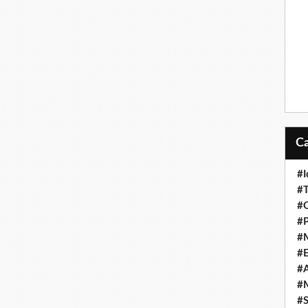
#I
#T
#O
#P
#
#
#A
#M
#S