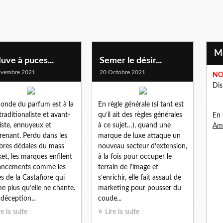
luve à puces...
Semer le désir...
ovembre 2021
20 Octobre 2021
NO
Dis
onde du parfum est à la
En règle générale (si tant est
 traditionaliste et avant-
qu’il ait des règles générales
En 
iste, ennuyeux et
à ce sujet…), quand une
Ama
renant. Perdu dans les
marque de luxe attaque un
res dédales du mass
nouveau secteur d’extension,
et, les marques enfilent
à la fois pour occuper le
lancements comme les
terrain de l’image et
es de la Castafiore qui
s’enrichir, elle fait assaut de
e plus qu’elle ne chante.
marketing pour pousser du
déception...
coude...
re la suite
Lire la suite