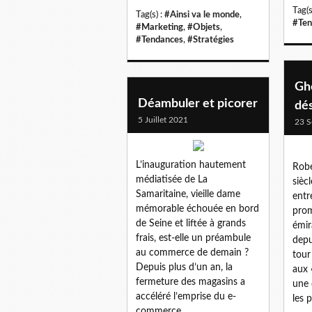
Tag(s
Tag(s) :
#Ainsi va le monde
,
#Ten
#Marketing
,
#Objets
,
#Tendances
,
#Stratégies
Gh
Déambuler et picorer
dé
5 Juillet 2021
23 S
L’inauguration hautement
Robe
médiatisée de La
sièc
Samaritaine, vieille dame
entr
mémorable échouée en bord
prom
de Seine et liftée à grands
émir
frais, est-elle un préambule
depu
au commerce de demain ?
tour
Depuis plus d’un an, la
aux 
fermeture des magasins a
une 
accéléré l’emprise du e-
les p
commerce,...