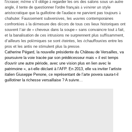
l'
é
craser, m
ê
me s
’
il oblige
à
regarder les ors des salons sous un autre
angle, il tente de questionner l'ordre fran
ç
ais
à
v
é
n
é
rer un style
aristocratique que la guillotine de l'audace ne parvient pas toujours
à
chahuter. Faussement subversives, les
œ
uvres contemporaines
confront
é
es
à
la d
é
mesure des d
é
cors de tous ces lieux historiques ont
souvent l
’
air de
«
cheveux dans la soupe
»
sans convaincre tout
à
fait,
et la banalisation de ces intrusions ne surprennent plus suffisamment,
d
’
ailleurs les pol
é
miques se sont
é
teintes, les
é
chauffour
é
es entre les
pros et les antis ne stimulent plus la presse.
Catherine Pégard, la nouvelle présidente du Château de Versailles, va
poursuivre la voie tracée par son prédécesseur mais «
il est temps
d'ouvrir une autre période, avec une vision plus en lien avec le
patrimoine », a-t-elle déclaré à l’AFP. En 2013, elle va inviter l’artiste
italien Giuseppe Penone, ce représentant de l’arte povera saura-t-il
guillotiner la richesse versaillaise ? A suivre…