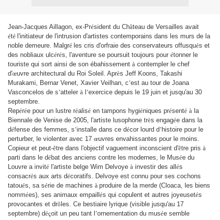
Jean-Jacques Aillagon, ex-Pr
é
sident du Ch
â
teau de Versailles avait
é
t
é
l'initiateur de l'intrusion d'artistes contemporains dans les murs de la
noble demeure. Malgr
é
les cris d'orfraie des conservateurs offusqu
é
s et
des nobliaux ulc
é
r
é
s, l'aventure se poursuit toujours pour
é
tonner le
touriste qui sort ainsi de son ébahissement
à
contempler le chef
d'
œ
uvre architectural du Roi Soleil. Apr
è
s Jeff Koons, Takashi
Murakami, Bernar Venet, Xavier Veilhan, c
’
est au tour de Joana
Vasconcelos de s
’
atteler
à
l
’
exercice depuis le 19 juin et jusqu'au 30
septembre.
Rep
é
r
é
e pour un lustre r
é
alis
é
en tampons hygi
é
niques pr
é
sent
é
à
la
Biennale de Venise de 2005, l'artiste lusophone tr
è
s engag
é
e dans la
d
é
fense des femmes, s
’
installe dans ce d
é
cor lourd d
’
histoire pour le
perturber, le violenter avec 17
œ
uvres envahissantes pour le moins.
Copieur et peut-
ê
tre dans l'objectif vaguement inconscient d'
ê
tre pris
à
parti dans le d
é
bat des anciens contre les modernes, le Mus
é
e du
Louvre a invit
é
l'artiste belge Wim Delvoye
à
investir des all
é
s
consacr
é
s aux arts d
é
coratifs. Delvoye est connu pour ses cochons
tatou
é
s, sa s
é
rie de machines
à
produire de la merde (Cloaca, les biens
nomm
é
es), ses animaux empaill
é
s qui copulent et autres joyeuset
é
s
provocantes et dr
ô
les. Ce bestiaire lyrique (visible jusqu'au 17
septembre) d
éç
oit un peu tant l
’
ornementation du mus
é
e semble