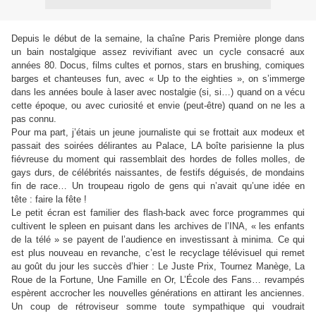
Depuis le début de la semaine, la chaîne Paris Première plonge dans
un bain nostalgique assez revivifiant avec un cycle consacré aux
années 80. Docus, films cultes et pornos, stars en brushing, comiques
barges et chanteuses fun, avec « Up to the eighties », on s’immerge
dans les années boule à laser avec nostalgie (si, si…) quand on a vécu
cette époque, ou avec curiosité et envie (peut-être) quand on ne les a
pas connu.
Pour ma part, j’étais un jeune journaliste qui se frottait aux modeux et
passait des soirées délirantes au Palace, LA boîte parisienne la plus
fiévreuse du moment qui rassemblait des hordes de folles molles, de
gays durs, de célébrités naissantes, de festifs déguisés, de mondains
fin de race… Un troupeau rigolo de gens qui n’avait qu’une idée en
tête : faire la fête !
Le petit écran est familier des flash-back avec force programmes qui
cultivent le spleen en puisant dans les archives de l’INA, « les enfants
de la télé » se payent de l’audience en investissant à minima. Ce qui
est plus nouveau en revanche, c’est le recyclage télévisuel qui remet
au goût du jour les succès d’hier : Le Juste Prix, Tournez Manège, La
Roue de la Fortune, Une Famille en Or, L’École des Fans… revampés
espèrent accrocher les nouvelles générations en attirant les anciennes.
Un coup de rétroviseur somme toute sympathique qui voudrait