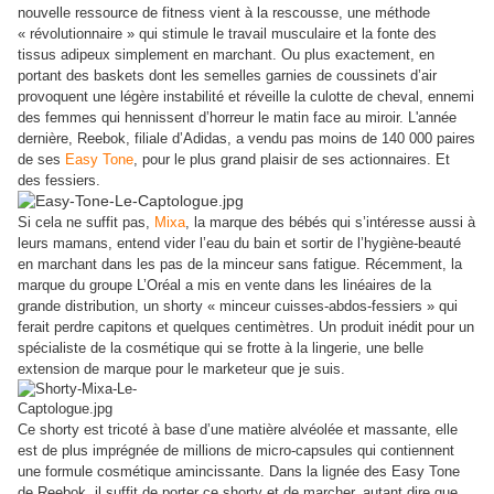
nouvelle ressource de fitness vient à la rescousse, une méthode
« révolutionnaire » qui stimule le travail musculaire et la fonte des
tissus adipeux simplement en marchant. Ou plus exactement, en
portant des baskets dont les semelles garnies de coussinets d’air
provoquent une légère instabilité et réveille la culotte de cheval, ennemi
des femmes qui hennissent d’horreur le matin face au miroir. L'année
dernière, Reebok, filiale d’Adidas, a vendu pas moins de 140 000 paires
de ses
Easy Tone
, pour le plus grand plaisir de ses actionnaires. Et
des fessiers.
Si cela ne suffit pas,
Mixa
, la marque des bébés qui s’intéresse aussi à
leurs mamans, entend vider l’eau du bain et sortir de l’hygiène-beauté
en marchant dans les pas de la minceur sans fatigue. Récemment, la
marque du groupe L’Oréal a mis en vente dans les linéaires de la
grande distribution, un shorty « minceur cuisses-abdos-fessiers » qui
ferait perdre capitons et quelques centimètres. Un produit inédit pour un
spécialiste de la cosmétique qui se frotte à la lingerie, une belle
extension de marque pour le marketeur que je suis.
Ce shorty est tricoté à base d’une matière alvéolée et massante, elle
est de plus imprégnée de millions de micro-capsules qui contiennent
une formule cosmétique amincissante. Dans la lignée des Easy Tone
de Reebok, il suffit de porter ce shorty et de marcher, autant dire que