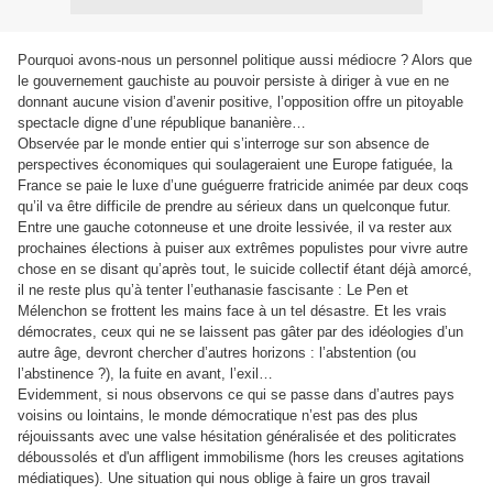
Pourquoi avons-nous un personnel politique aussi médiocre ? Alors que
le gouvernement gauchiste au pouvoir persiste à diriger à vue en ne
donnant aucune vision d’avenir positive, l’opposition offre un pitoyable
spectacle digne d’une république bananière…
Observée par le monde entier qui s’interroge sur son absence de
perspectives économiques qui soulageraient une Europe fatiguée, la
France se paie le luxe d’une guéguerre fratricide animée par deux coqs
qu’il va être difficile de prendre au sérieux dans un quelconque futur.
Entre une gauche cotonneuse et une droite lessivée, il va rester aux
prochaines élections à puiser aux extrêmes populistes pour vivre autre
chose en se disant qu’après tout, le suicide collectif étant déjà amorcé,
il ne reste plus qu’à tenter l’euthanasie fascisante : Le Pen et
Mélenchon se frottent les mains face à un tel désastre. Et les vrais
démocrates, ceux qui ne se laissent pas gâter par des idéologies d’un
autre âge, devront chercher d’autres horizons : l’abstention (ou
l’abstinence ?), la fuite en avant, l’exil…
Evidemment, si nous observons ce qui se passe dans d’autres pays
voisins ou lointains, le monde démocratique n’est pas des plus
réjouissants avec une valse hésitation généralisée et des politicrates
déboussolés et d'un affligent immobilisme (hors les creuses agitations
médiatiques). Une situation qui nous oblige à faire un gros travail