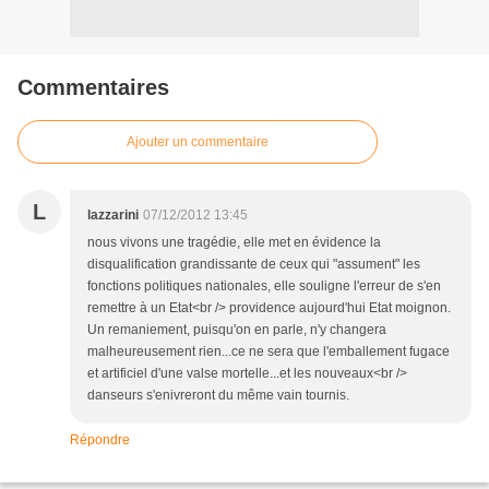
Commentaires
Ajouter un commentaire
L
lazzarini
07/12/2012 13:45
nous vivons une tragédie, elle met en évidence la
disqualification grandissante de ceux qui "assument" les
fonctions politiques nationales, elle souligne l'erreur de s'en
remettre à un Etat<br /> providence aujourd'hui Etat moignon.
Un remaniement, puisqu'on en parle, n'y changera
malheureusement rien...ce ne sera que l'emballement fugace
et artificiel d'une valse mortelle...et les nouveaux<br />
danseurs s'enivreront du même vain tournis.
Répondre