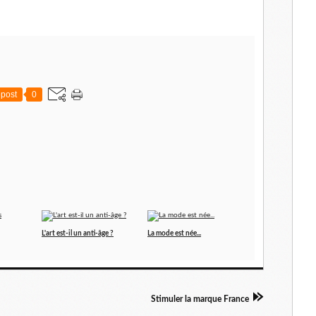
post
0
L'art est-il un anti-âge ?
La mode est née...
Stimuler la marque France