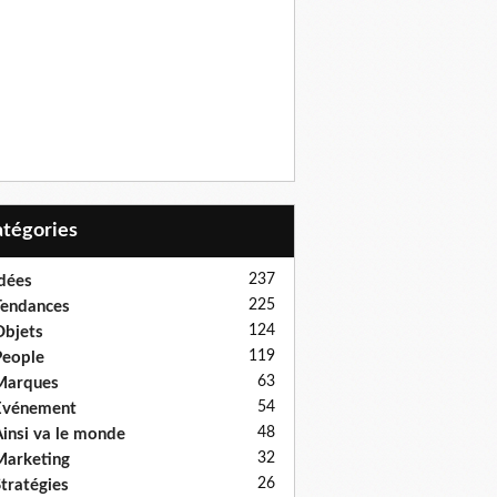
Catégories
237
dées
225
endances
124
bjets
119
eople
63
Marques
54
Evénement
48
insi va le monde
32
arketing
26
tratégies