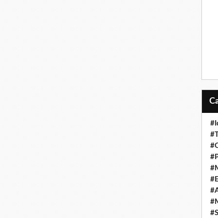
#I
#T
#O
#P
#
#
#A
#M
#S