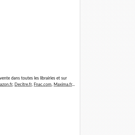
vente dans toutes les librairies et sur
zon.fr
,
Decitre.fr
,
Fnac.com
,
Maxima.fr
...