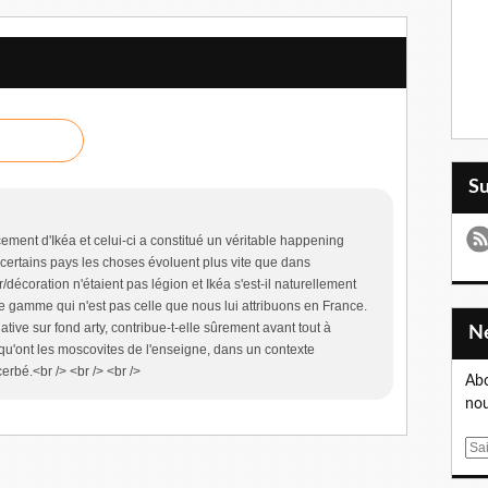
S
cement d'Ikéa et celui-ci a constitué un véritable happening
 certains pays les choses évoluent plus vite que dans
/décoration n'étaient pas légion et Ikéa s'est-il naturellement
e gamme qui n'est pas celle que nous lui attribuons en France.
iative sur fond arty, contribue-t-elle sûrement avant tout à
 qu'ont les moscovites de l'enseigne, dans un contexte
rbé.<br /> <br /> <br />
Abo
nou
E
m