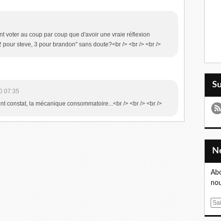
ent voter au coup par coup que d'avoir une vraie réflexion
2 pour steve, 3 pour brandon" sans doute?<br /> <br /> <br />
S
0 07:35
lent constat, la mécanique consommatoire...<br /> <br /> <br />
Abo
nou
E
m