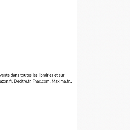
vente dans toutes les librairies et sur
zon.fr
,
Decitre.fr
,
Fnac.com
,
Maxima.fr
...