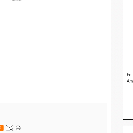
En 
Ama
0