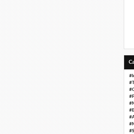
#I
#T
#O
#P
#
#
#A
#M
#S