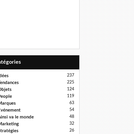
Catégories
237
dées
225
endances
124
bjets
119
eople
63
Marques
54
Evénement
48
insi va le monde
32
arketing
26
tratégies