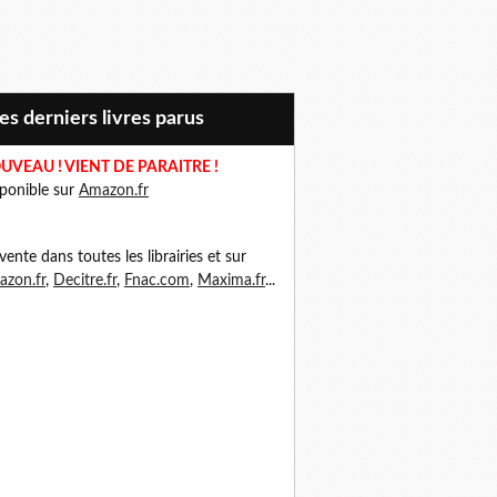
Mes derniers livres parus
UVEAU ! VIENT DE PARAITRE !
ponible sur
Amazon.fr
vente dans toutes les librairies et sur
zon.fr
,
Decitre.fr
,
Fnac.com
,
Maxima.fr
...