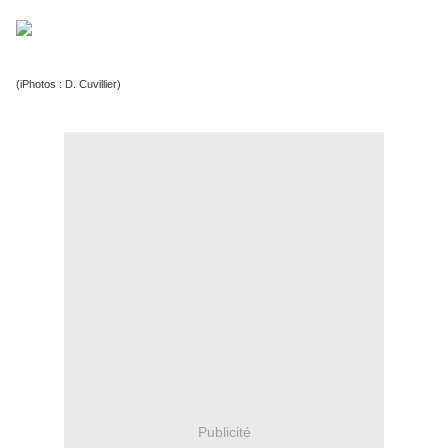
(iPhotos : D. Cuvill
ier)
Publicité