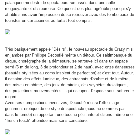
palanquée modeste de spectateurs ramassés dans une salle
rougeoyante et chaleureuse. Ce qui est des plus agréable pour qui s'y
attable sans avoir l'impression de se retrouver avec des tombereaux de
touristes en car abonnés au forfait tout compris.
Très basiquement appelé "Désirs", le nouveau spectacle du Crazy mis
en jambes par Philippe Decouflé mérite un détour. Ce saltimbanque du
cirque, chorégraphe de la démesure, se retrouve ici dans un espace
serré (6 m de long, 3 de profondeur et 2 de haut), avec onze danseuses
(beautés stylisées au corps insolent de perfection) et c'est tout. Autour,
il dessine des effets lumineux, des entrechats d'ombre et de lumière,
des mises en abîme, des jeux de miroirs, des saynètes drolatiques,
des projections mouvementées... qui occupent l'espace sans saturer le
regard.
Avec ses compositions inventives, Decouflé réussi l'effeuillage
gentiment érotique de ce style de spectacle (nous ne sommes pas
dans le torride) en apportant une touche pétillante et disons même une
"french touch" attendue mais sans caricature.