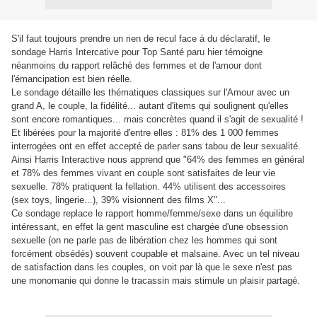
S'il faut toujours prendre un rien de recul face à du déclaratif, le
sondage Harris Intercative pour Top Santé paru hier témoigne
néanmoins du rapport relâché des femmes et de l'amour dont
l'émancipation est bien réelle.
Le sondage détaille les thématiques classiques sur l'Amour avec un
grand A, le couple, la fidélité... autant d'items qui soulignent qu'elles
sont encore romantiques... mais concrètes quand il s'agit de sexualité !
Et libérées pour la majorité d'entre elles : 81% des 1 000 femmes
interrogées ont en effet accepté de parler sans tabou de leur sexualité.
Ainsi Harris Interactive nous apprend que "64% des femmes en général
et 78% des femmes vivant en couple sont satisfaites de leur vie
sexuelle. 78% pratiquent la fellation. 44% utilisent des accessoires
(sex toys, lingerie...), 39% visionnent des films X"...
Ce sondage replace le rapport homme/femme/sexe dans un équilibre
intéressant, en effet la gent masculine est chargée d'une obsession
sexuelle (on ne parle pas de libération chez les hommes qui sont
forcément obsédés) souvent coupable et malsaine. Avec un tel niveau
de satisfaction dans les couples, on voit par là que le sexe n'est pas
une monomanie qui donne le tracassin mais stimule un plaisir partagé.