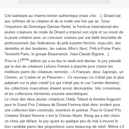
Cité balnéaire au charme breton authentique (mais chic…), Dinard bat
aux rythmes de la création et de la mode une fois par an. Sous
l’impulsion de Dominique Damien Rehel, le Festival international des
jeunes créateurs de mode de Dinard a imposé son style et sa vision de
la jeune création avec un concours soutenu par une belle brochette de
professionnels (les fédérations du prêt-à-porter féminin, masculin, des
dentelles et des broderies, les salons Who’s Next, Prêt-à-Porter Paris,
Texworld Paris, le groupe Beaumanoir, Jean-Claude Biguine…).
ème
Pour la 17
édition qui a eu lieu le week-end dernier, le jury présidé
par le duo de créateurs Lefranc-Ferrant a planché pour choisir les
meilleurs parmi dix créateurs nominés —5 Français, deux Japonais, un
Chinois, un Coréen et un Péruvien—. Ce nouveau cru n’était pas le plus
palpitant sur le plan créatif (ce qui n’était pas le cas l’année dernière) :
les collections masculines étaient assez décevantes, très convenues
et les collections féminines souvent anecdotiques.
Le choix des deux jeunes créatrices Odely Teboul et Annelie Augustin
pour le Grand Prix Créateur de Dinard Femme était donc évident pour
une collection bien construite, inventive et pointue. Pour le Grand Prix
Créateur Dinard Homme c’est le Chinois Manix Wong qui a été choisi :
un choix par défaut, le jury ayant eu quelque peu du mal à trouver le
bon candidat parmi des propositions sans beaucoup de relief. Même s’il