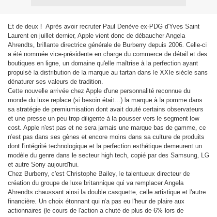
Et de deux ! Après avoir recruter Paul Denève ex-PDG d'Yves Saint
Laurent en juillet dernier, Apple vient donc de débaucher Angela
Ahrendts, brillante directrice générale de Burberry depuis 2006. Celle-ci
a été nommée vice-présidente en charge du commerce de détail et des
boutiques en ligne, un domaine qu'elle maîtrise à la perfection ayant
propulsé la distribution de la marque au tartan dans le XXIe siècle sans
dénaturer ses valeurs de tradition.
Cette nouvelle arrivée chez Apple d'une personnalité reconnue du
monde du luxe replace (si besoin était…) la marque à la pomme dans
sa stratégie de premiumisation dont avait douté certains observateurs
et une presse un peu trop diligente à la pousser vers le segment low
cost. Apple n'est pas et ne sera jamais une marque bas de gamme, ce
n'est pas dans ses gènes et encore moins dans sa culture de produits
dont l'intégrité technologique et la perfection esthétique demeurent un
modèle du genre dans le secteur high tech, copié par des Samsung, LG
et autre Sony aujourd'hui.
Chez Burberry, c'est Christophe Bailey, le talentueux directeur de
création du groupe de luxe britannique qui va remplacer Angela
Ahrendts chaussant ainsi la double casquette, celle artistique et l'autre
financière. Un choix étonnant qui n'a pas eu l'heur de plaire aux
actionnaires (le cours de l'action a chuté de plus de 6% lors de