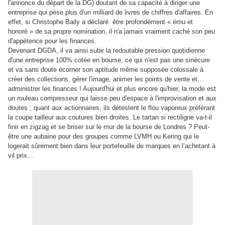
l'annonce du départ de la DG) doutant de sa capacité à diriger une
entreprise qui pèse plus d'un milliard de livres de chiffres d'affaires. En
effet, si Christophe Baily a déclaré être profondément « ému et
honoré » de sa propre nomination, il n'a jamais vraiment caché son peu
d'appétence pour les finances.
Devenant DGDA, il va ainsi subir la redoutable pression quotidienne
d'une entreprise 100% cotée en bourse, ce qui n'est pas une sinécure
et va sans doute écorner son aptitude même supposée colossale à
créer des collections, gérer l'image, animer les points de vente et…
administrer les finances ! Aujourd'hui et plus encore qu'hier, la mode est
un rouleau compresseur qui laisse peu d'espace à l'improvisation et aux
doutes ; quant aux actionnaires, ils détestent le flou vaporeux préférant
la coupe tailleur aux coutures bien droites. Le tartan si rectiligne va-t-il
finir en zigzag et se briser sur le mur de la bourse de Londres ? Peut-
être une aubaine pour des groupes comme LVMH ou Kering qui le
logerait sûrement bien dans leur portefeuille de marques en l’achetant à
vil prix...