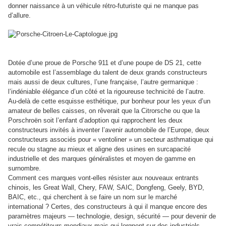
donner naissance à un véhicule rétro-futuriste qui ne manque pas
d’allure.
Dotée d’une proue de Porsche 911 et d’une poupe de DS 21, cette
automobile est l’assemblage du talent de deux grands constructeurs
mais aussi de deux cultures, l’une française, l’autre germanique :
l’indéniable élégance d’un côté et la rigoureuse technicité de l’autre.
Au-delà de cette esquisse esthétique, pur bonheur pour les yeux d’un
amateur de belles caisses, on rêverait que la Citrorsche ou que la
Porschroën soit l’enfant d’adoption qui rapprochent les deux
constructeurs invités à inventer l’avenir automobile de l’Europe, deux
constructeurs associés pour « ventoliner » un secteur asthmatique qui
recule ou stagne au mieux et aligne des usines en surcapacité
industrielle et des marques généralistes et moyen de gamme en
surnombre.
Comment ces marques vont-elles résister aux nouveaux entrants
chinois, les Great Wall, Chery, FAW, SAIC, Dongfeng, Geely, BYD,
BAIC, etc., qui cherchent à se faire un nom sur le marché
international ? Certes, des constructeurs à qui il manque encore des
paramètres majeurs — technologie, design, sécurité — pour devenir de
vrais compétiteurs mondiaux mais qui lorgnent sur des industriels