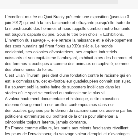
L’excellent musée du Quai Branly présente une exposition (jusqu’au 3
juin 2012) qui est à la fois fascinante et effrayante puisqu’elle traite de
la monstruosité des hommes et nous rappelle combien notre humanité
est toujours capable du pire. Sous le titre bien choisi « Exhibitions.
L’invention du sauvage », elle retrace la naissance et le développement
des zoos humains qui firent florès au XIXe siècle. Le monde
occidental, ses colonies dévastatrices, ses empires industriels
naissants et son capitalisme flamboyant, exhibait alors des hommes et
des femmes « exotiques » comme des animaux en captivité, comme
des phénomènes de foires.
C’est Lilian Thuram, président d’une fondation contre le racisme qui en
est le commissaire, cet ex-footballeur guadeloupéen connaît son sujet,
il a souvent subi la petite haine de supporters indélicats dans les
stades où le sport se confond au nationalisme le plus vil.
A valeur hautement documentaire et historique, cette exposition
résonne étrangement à nos oreilles contemporaines dans nos
démocraties gagnées par le démon du racisme sournois asséné par les
politiciens extrémistes qui profitent de la crise pour alimenter la
xénophobie toujours latente, jamais dormante.
En France comme ailleurs, les partis aux relents fascisants réveillent
les peurs de l’envahisseur, du sauvage voleur d’emploi et d’avantages