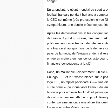
songer…
En attendant, le géant mondial du sport a d
football français pendant huit ans à compte
le CEO soi-même (très professionnel) de Nik
sympathique), une double présence justifiée
Après les démonstrations et les congratulat
de France. Cyril du Cluzeau, directeur mark
politiquement correctes la calamiteuse attit
à la France et au sport lors de la dernière co
pays de la mode, de l’élégance, de la divers
entrée en matière un rien iconoclaste pour d
financiers conséquents à la clé).
Donc, un maillot bleu évidemment, un bleu d
Un logo FFF et le Swoosh blancs sur la poitri
logo FFF, un rappel pacificateur —« Nos di
sur le cœur », pour que vibre l’amour du j
le rouge pour achever le clin d’œil patrioti
de coton organique, affiche un profil dével
contemporaine annonce une allure élancée et
Lacoste et autre Ralph Lauren.