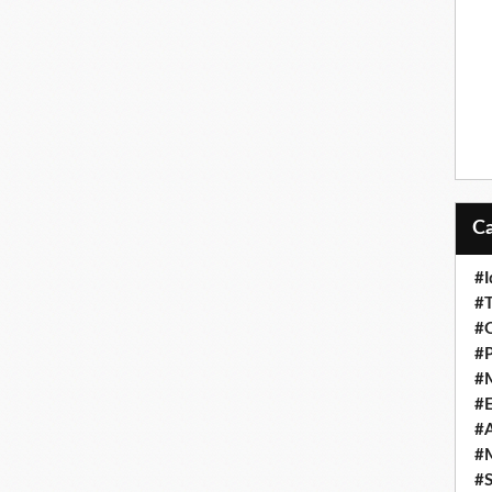
#I
#T
#O
#P
#
#
#A
#M
#S