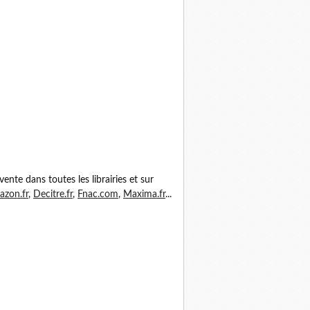
vente dans toutes les librairies et sur
zon.fr
,
Decitre.fr
,
Fnac.com
,
Maxima.fr
...