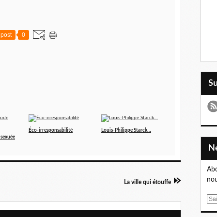
post
0
S
Éco-irresponsabilité
Louis-Philippe Starck…
 sexuée
Abo
nou
La ville qui étouffe
E
m