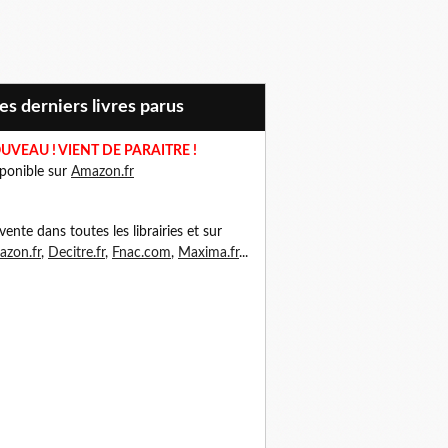
Mes derniers livres parus
UVEAU ! VIENT DE PARAITRE !
ponible sur
Amazon.fr
vente dans toutes les librairies et sur
zon.fr
,
Decitre.fr
,
Fnac.com
,
Maxima.fr
...