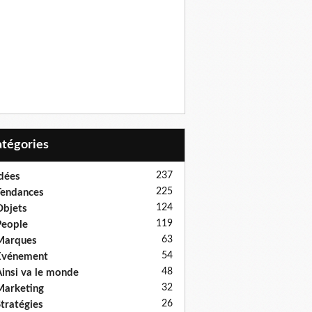
Catégories
237
dées
225
endances
124
bjets
119
eople
63
Marques
54
Evénement
48
insi va le monde
32
arketing
26
tratégies