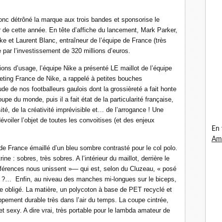
onc détrôné la marque aux trois bandes et sponsorise le
r de cette année. En tête d’affiche du lancement, Mark Parker,
e et Laurent Blanc, entraîneur de l’équipe de France (très
 par l’investissement de 320 millions d’euros.
ions d’usage, l’équipe Nike a présenté LE maillot de l’équipe
eting France de Nike, a rappelé à petites bouches
ude de nos footballeurs gaulois dont la grossièreté a fait honte
upe du monde, puis il a fait état de la particularité française,
ité, de la créativité imprévisible et… de l’arrogance ! Une
évoiler l’objet de toutes les convoitises (et des enjeux
En 
Ama
e France émaillé d’un bleu sombre contrasté pour le col polo.
ne : sobres, très sobres. A l’intérieur du maillot, derrière le
fférences nous unissent »— qui est, selon du Cluzeau, « posé
eu ?…
Enfin, au niveau des manches mi-longues sur le biceps,
que obligé. La matière, un polycoton à base de PET recyclé et
oppement durable très dans l’air du temps. La coupe cintrée,
 sexy. A dire vrai, très portable pour le lambda amateur de