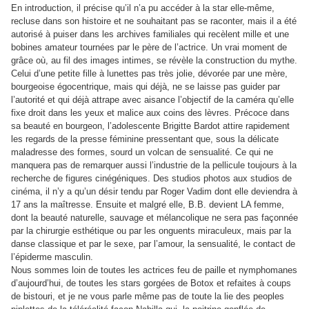
En introduction, il précise qu’il n’a pu accéder à la star elle-même,
recluse dans son histoire et ne souhaitant pas se raconter, mais il a été
autorisé à puiser dans les archives familiales qui recèlent mille et une
bobines amateur tournées par le père de l’actrice. Un vrai moment de
grâce où, au fil des images intimes, se révèle la construction du mythe.
Celui d’une petite fille à lunettes pas très jolie, dévorée par une mère,
bourgeoise égocentrique, mais qui déjà, ne se laisse pas guider par
l’autorité et qui déjà attrape avec aisance l’objectif de la caméra qu’elle
fixe droit dans les yeux et malice aux coins des lèvres. Précoce dans
sa beauté en bourgeon, l’adolescente Brigitte Bardot attire rapidement
les regards de la presse féminine pressentant que, sous la délicate
maladresse des formes, sourd un volcan de sensualité. Ce qui ne
manquera pas de remarquer aussi l’industrie de la pellicule toujours à la
recherche de figures cinégéniques. Des studios photos aux studios de
cinéma, il n’y a qu’un désir tendu par Roger Vadim dont elle deviendra à
17 ans la maîtresse. Ensuite et malgré elle, B.B. devient LA femme,
dont la beauté naturelle, sauvage et mélancolique ne sera pas façonnée
par la chirurgie esthétique ou par les onguents miraculeux, mais par la
danse classique et par le sexe, par l’amour, la sensualité, le contact de
l’épiderme masculin.
Nous sommes loin de toutes les actrices feu de paille et nymphomanes
d’aujourd’hui, de toutes les stars gorgées de Botox et refaites à coups
de bistouri, et je ne vous parle même pas de toute la lie des peoples