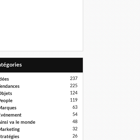
Catégories
237
dées
225
endances
124
bjets
119
eople
63
Marques
54
Evénement
48
insi va le monde
32
arketing
26
tratégies