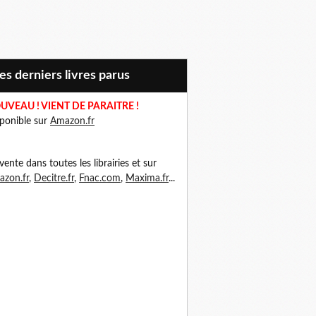
Mes derniers livres parus
UVEAU ! VIENT DE PARAITRE !
ponible sur
Amazon.fr
vente dans toutes les librairies et sur
zon.fr
,
Decitre.fr
,
Fnac.com
,
Maxima.fr
...