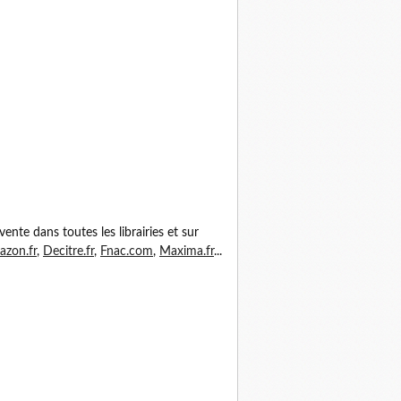
vente dans toutes les librairies et sur
zon.fr
,
Decitre.fr
,
Fnac.com
,
Maxima.fr
...