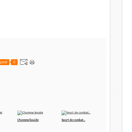
post
0
L’homme liquide
Sport de combat...