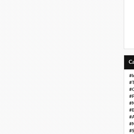
#I
#T
#O
#P
#
#
#A
#M
#S