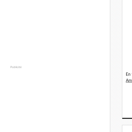
Publicité
En 
Ama