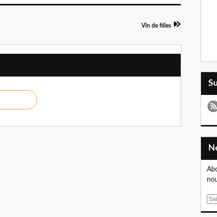
Vin de filles
S
Abo
nou
E
m