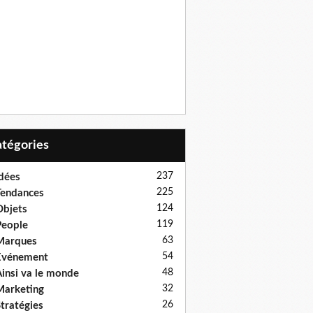
Catégories
237
dées
225
endances
124
bjets
119
eople
63
Marques
54
Evénement
48
insi va le monde
32
arketing
26
tratégies