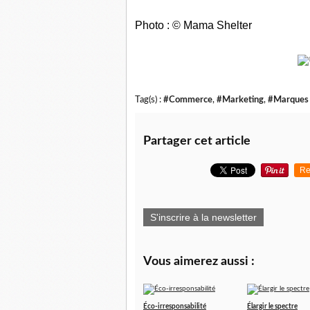
Photo : © Mama Shelter
Tag(s) :
#Commerce
,
#Marketing
,
#Marques
Partager cet article
Re
S'inscrire à la newsletter
Vous aimerez aussi :
Éco-irresponsabilité
Élargir le spectre