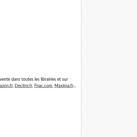
vente dans toutes les librairies et sur
zon.fr
,
Decitre.fr
,
Fnac.com
,
Maxima.fr
...