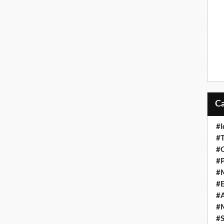
#I
#T
#O
#P
#
#
#A
#M
#S