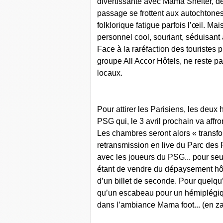
divertissante avec Mama Shelter, des
passage se frottent aux autochtones
folklorique fatigue parfois l’œil. Ma
personnel cool, souriant, séduisant 
Face à la raréfaction des touristes
groupe All Accor Hôtels, ne reste pa
locaux.
Pour attirer les Parisiens, les deux
PSG qui, le 3 avril prochain va affron
Les chambres seront alors « transfo
retransmission en live du Parc des P
avec les joueurs du PSG... pour seu
étant de vendre du dépaysement hôte
d’un billet de seconde. Pour quelqu
qu’un escabeau pour un hémiplégiqu
dans l’ambiance Mama foot... (en za