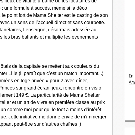
 lieux de vitalité urbaine où les locataires de
 : une formule à succès, même si la déco
is le point fort de Mama Shelter est le casting de son
avec un sens de l’accueil direct et sans courbette.
 planétaires, l’enseigne, désormais adossée au
s les bras ballants et multiplie les événements
 hôtels de la capitale se mettent aux couleurs du
ter Lille (il paraît que c’est un match important...).
En 
rmées en loge privée » pour 2 avec dîner,
Ama
rinces sur grand écran, jeux, rencontre en visio
lement 149 €. La particularité de Mama Shelter
lier et un art de vivre en première classe au prix
’un comme moi pour qui le foot a moins d’intérêt
e, cette initiative me donne envie de m’immerger
ppant peut-être sur d’autres chaînes !)