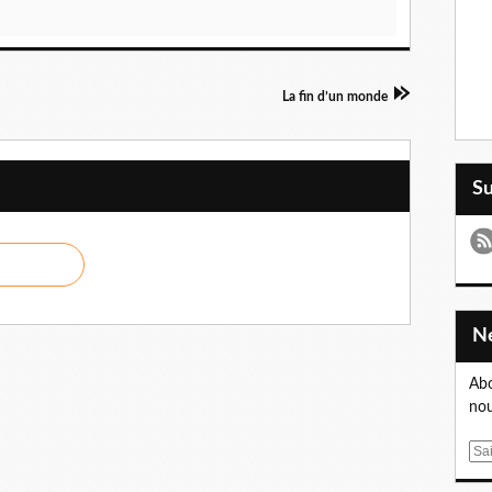
La fin d’un monde
S
Abo
nou
E
m