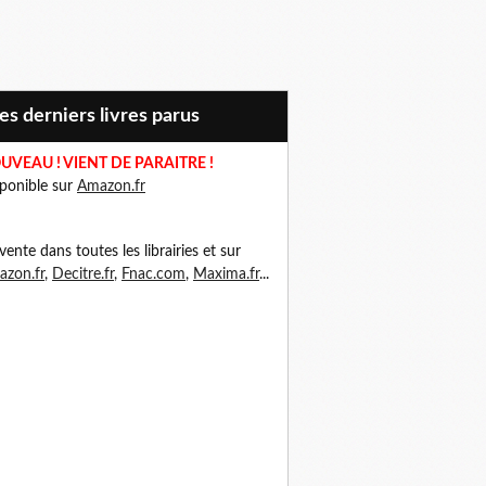
Mes derniers livres parus
UVEAU ! VIENT DE PARAITRE !
ponible sur
Amazon.fr
vente dans toutes les librairies et sur
zon.fr
,
Decitre.fr
,
Fnac.com
,
Maxima.fr
...