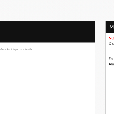
NO
Dis
En 
Ama