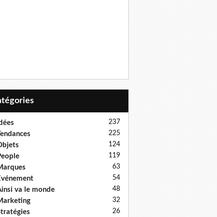
Catégories
237
dées
225
endances
124
bjets
119
eople
63
Marques
54
Evénement
48
insi va le monde
32
arketing
26
tratégies