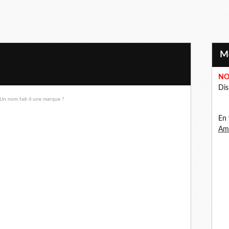
NO
Dis
En 
Ama