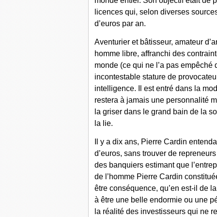
monde entier. Son objectif était de
licences qui, selon diverses sources
d’euros par an.
Aventurier et bâtisseur, amateur d’a
homme libre, affranchi des contrain
monde (ce qui ne l’a pas empêché d
incontestable stature de provocateu
intelligence. Il est entré dans la mo
restera à jamais une personnalité m
la griser dans le grand bain de la 
la lie.
Il y a dix ans, Pierre Cardin entenda
d’euros, sans trouver de repreneurs
des banquiers estimant que l’entrepri
de l’homme Pierre Cardin constituée
être conséquence, qu’en est-il de la
à être une belle endormie ou une p
la réalité des investisseurs qui ne 