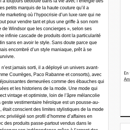
ui a toujours déboulé dans la vie avec l’énergie des
s petits marquis de la haute couture qu’il a
yle marketing où l’hypocrisie d’un luxe rare qui ne
tout pour vendre tant et plus une griffe à son nom
e de Windsor que les concierges », selon ses
e infinie cascade de produits dont la particularité
din sans en avoir le style. Sans doute parce que
mais encombré d’un style maniaque, prêt à se
urvivre.
n’est jamais sorti, il a déployé un univers avant-
En 
omme Courrèges, Paco Rabanne et consorts), avec
Ama
réjouissantes demeurées comme des ébauches qui
sées et les historiens de la mode. Une mode qui
ct vintage et optimiste, loin de l’âpre mélancolie
la geste vestimentaire héroïque est un pousse-au-
i, était conscient des limites stylistiques de la mode
donc privilégié son profil d’homme d’affaires en
ec des produits passe-partout vendus dans le