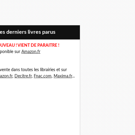
Mes derniers livres parus
UVEAU ! VIENT DE PARAITRE !
ponible sur
Amazon.fr
vente dans toutes les librairies et sur
zon.fr
,
Decitre.fr
,
Fnac.com
,
Maxima.fr
...