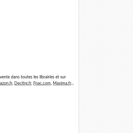
vente dans toutes les librairies et sur
zon.fr
,
Decitre.fr
,
Fnac.com
,
Maxima.fr
...