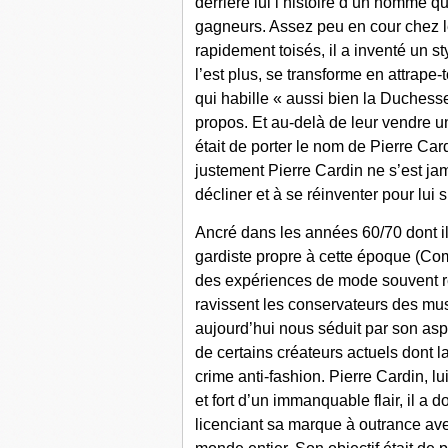
derrière lui l’histoire d’un homme q
gagneurs. Assez peu en cour chez le
rapidement toisés, il a inventé un st
l’est plus, se transforme en attrape-
qui habille « aussi bien la Duchess
propos. Et au-delà de leur vendre un
était de porter le nom de Pierre Car
justement Pierre Cardin ne s’est ja
décliner et à se réinventer pour lui s
Ancré dans les années 60/70 dont il 
gardiste propre à cette époque (C
des expériences de mode souvent 
ravissent les conservateurs des mu
aujourd’hui nous séduit par son aspe
de certains créateurs actuels dont 
crime anti-fashion. Pierre Cardin, lu
et fort d’un immanquable flair, il a 
licenciant sa marque à outrance av