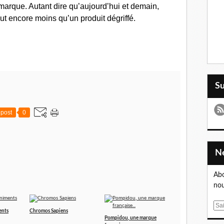
 marque. Autant dire qu’aujourd’hui et demain,
ut encore moins qu’un produit dégriffé.
S
post
0
Abo
nou
E
ents
Chromos Sapiens
m
Pompidou, une marque