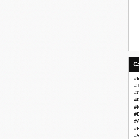
#I
#T
#O
#P
#
#
#A
#M
#S