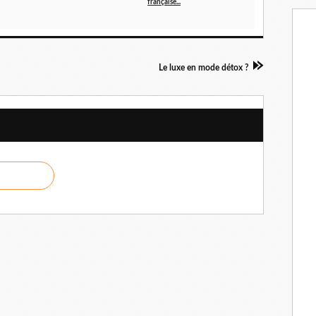
française...
a
i
l
Le luxe en mode détox ?