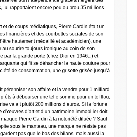
 préserver son indépendance grâce à l’argent des
, lui rapportaient encore peu ou prou 35 millions
rt et de coups médiatiques, Pierre Cardin était un
tes financières et des courbettes sociales de son
’être hautement médaillé et académicien), une
r au sourire toujours ironique au coin de son
de par la grande porte (chez Dior en 1946...) et
arquante qui fit se déhancher la haute couture pour
société de consommation, une grisette grisée jusqu’à
it pérenniser son affaire et la vendre pour 1 milliard
 prêts à débourser une telle somme pour un tel flou,
se valait plutôt 200 millions d’euros. Si la fortune
 d’œuvres d’art et d’un patrimoine immobilier doit
 marque Pierre Cardin à la notoriété diluée ? Sauf
épite sous le manteau, une marque ne résiste pas
regardent pas que le bas des bilans, mais aussi la