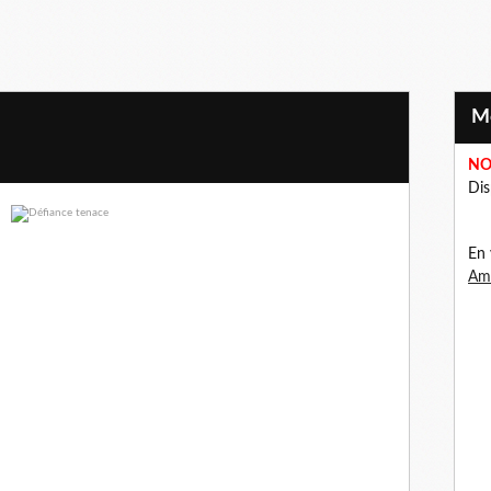
NO
Dis
En 
Ama