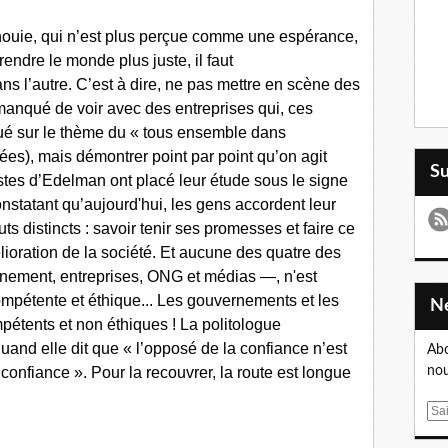
nouie, qui n’est plus perçue comme une espérance,
ndre le monde plus juste, il faut
ns l’autre. C’est à dire, ne pas mettre en scène des
manqué de voir avec des entreprises qui, ces
é sur le thème du « tous ensemble dans
ées), mais démontrer point par point qu’on agit
S
ystes d’Edelman ont placé leur étude sous le signe
nstatant qu’aujourd'hui, les gens accordent leur
ts distincts : savoir tenir ses promesses et faire ce
lioration de la société. Et aucune des quatre des
rnement, entreprises, ONG et médias —, n'est
mpétente et éthique... Les gouvernements et les
étents et non éthiques ! La politologue
uand elle dit que « l’opposé de la confiance n’est
Abo
nou
confiance ». Pour la recouvrer, la route est longue
E
m