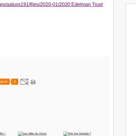
a
iles/aatuss191/files/2020-01/2020 Edelman Trust
i
l
post
0