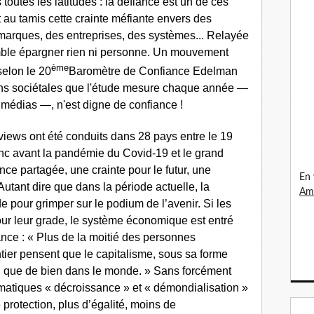
toutes les latitudes : la défiance est un de ces
t au tamis cette crainte méfiante envers des
s marques, des entreprises, des systèmes... Relayée
mble épargner rien ni personne. Un mouvement
ème
selon le 20
Baromètre de Confiance Edelman
ions sociétales que l'étude mesure chaque année —
médias —, n'est digne de confiance !
rviews ont été conduits dans 28 pays entre le 19
nc avant la pandémie du Covid-19 et le grand
ce partagée, une crainte pour le futur, une
En 
 Autant dire que dans la période actuelle, la
Ama
e pour grimper sur le podium de l’avenir. Si les
our leur grade, le système économique est entré
ce : « Plus de la moitié des personnes
ier pensent que le capitalisme, sous sa forme
mal que de bien dans le monde. » Sans forcément
matiques « décroissance » et « démondialisation »
 protection, plus d’égalité, moins de