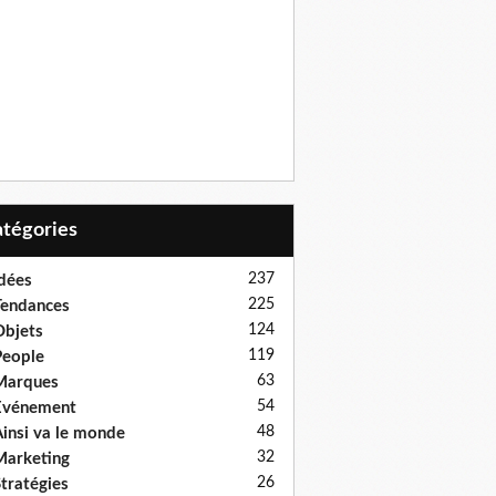
Catégories
237
dées
225
endances
124
bjets
119
eople
63
Marques
54
Evénement
48
insi va le monde
32
arketing
26
tratégies