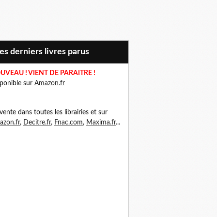
Mes derniers livres parus
UVEAU ! VIENT DE PARAITRE !
ponible sur
Amazon.fr
vente dans toutes les librairies et sur
zon.fr
,
Decitre.fr
,
Fnac.com
,
Maxima.fr
...