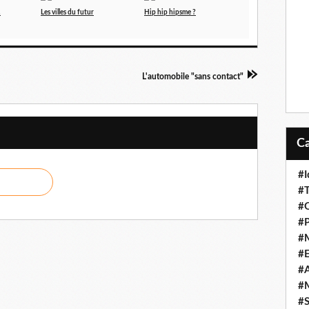
!
Les villes du futur
Hip hip hipsme ?
L'automobile "sans contact"
#I
#T
#O
#P
#
#
#A
#M
#S