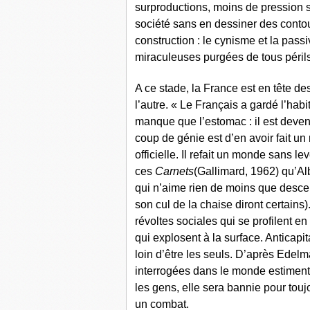
surproductions, moins de pression s
société sans en dessiner des contour
construction : le cynisme et la pass
miraculeuses purgées de tous péri
A ce stade, la France est en tête de
l’autre. « Le Français a gardé l’habit
manque que l’estomac : il est devenu
coup de génie est d’en avoir fait un 
officielle. Il refait un monde sans le
ces
Carnets
(Gallimard, 1962) qu’Al
qui n’aime rien de moins que descen
son cul de la chaise diront certains).
révoltes sociales qui se profilent e
qui explosent à la surface. Anticapit
loin d’être les seuls. D’après Ede
interrogées dans le monde estiment q
les gens, elle sera bannie pour touj
un combat.