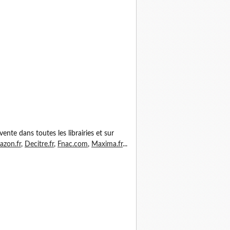
vente dans toutes les librairies et sur
zon.fr
,
Decitre.fr
,
Fnac.com
,
Maxima.fr
...