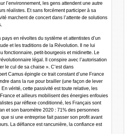
ur l’environnement, les gens attendent une autre
s réalistes. Et sans forcément participer à sa
ivité marchent de concert dans l’attente de solutions
ls.
s pays en révoltes du système et attentistes d’un
ude et les traditions de la Révolution. Il ne lui
 fonctionnaire, petit-bourgeois et midinette. Le
révolutionnaire légal. Il conspire avec l’autorisation
ver le cul de sa chaise ». C’est dans
bert Camus épingle ce trait constant d’une France
dre dans la rue pour brailler (une façon de lever
 En vérité, cette passivité est toute relative, les
n France et ailleurs mobilisent des énergies enfouies
alistes par réflexe conditionné, les Français sont
lman et son baromètre 2020 : 71% des personnes
ue si une entreprise fait passer son profit avant
ours. La défiance est rancunière, la confiance est