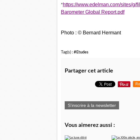
https://www.edelman.com/sites/g/f
*
Barometer Global Report.pdf
Photo : © Bernard Hermant
Tag(s) :
#Etudes
Partager cet article
Re
S'inscrire à la newsletter
Vous aimerez aussi :