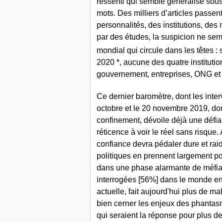
ressenti qui semble généralisé sous 
mots. Des milliers d’articles passen
personnalités, des institutions, de
par des études, la suspicion ne se
mondial qui circule dans les têtes : 
2020 *, aucune des quatre institut
gouvernement, entreprises, ONG et 
Ce dernier baromètre, dont les inte
octobre et le 20 novembre 2019, do
confinement, dévoile déjà une défian
réticence à voir le réel sans risque.
confiance devra pédaler dure et raid
politiques en prennent largement p
dans une phase alarmante de méfian
interrogées [56%] dans le monde ent
actuelle, fait aujourd'hui plus de 
bien cerner les enjeux des phantas
qui seraient la réponse pour plus de