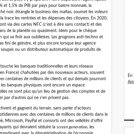
5% et 1,5% de PIB par pays pour battre monnaie, la
rché noir, étrangle le business des mafias, soumet les voleurs
 la trace les rentrées et les dépenses des citoyens. En 2020,
ont via des cartes NFC (c’est à dire sans contact) et des
paru de la planète ou quasiment. Idem pour le chèque
qui va finir aux oubliettes. Les grognons anti-techno et
pas fini de geindre, et plus encore lorsque leur agence
à soupes ou un distributeur automatique de produits de
 touche les banques traditionnelles et leurs réseaux
t en France) chahutées par des nouveaux acteurs, souvent
En 
es centaines de millions de clients et qui demain pourront
Ama
de, les banques physiques sont encore un espace
, elles ne sont plus qu’un lieu de gestion des comptes et de
r par d’autres qui ne s’en privent pas.
tivent et gagnent du terrain, sans parler d’acteurs
otidiennes avec des centaines de millions de clients dans le
Microsoft, PayPal et consorts ont des velléités d’offrir
rayants qui devraient séduire la
screen generation
, les
randissent avec la dématérialisation de l’économie.