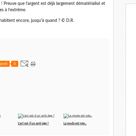
a
s ! Preuve que l’argent est déjà largement dématérialisé et
i
es à l’extrême.
l
cohabitent encore, jusqu'à quand ? © D.R.
post
0
L'art est-il un anti-âge ?
La mode est née...