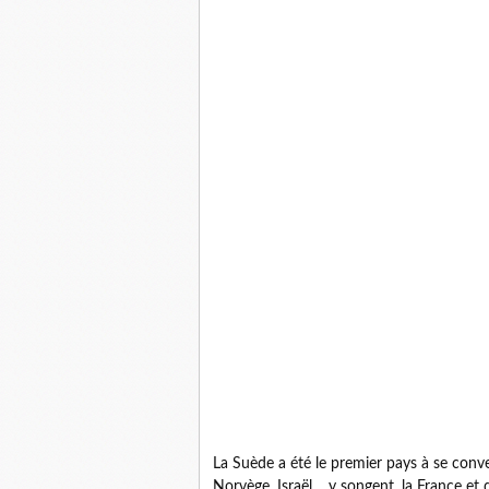
La Suède a été le premier pays à se conve
Norvège, Israël… y songent, la France et d’