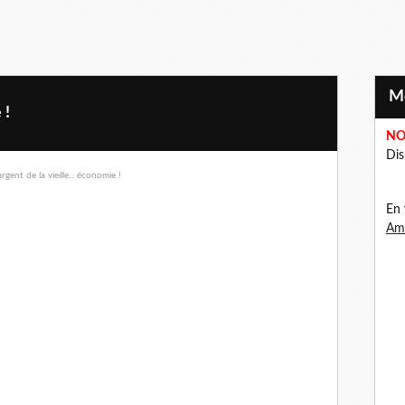
 !
NO
Dis
En 
Ama