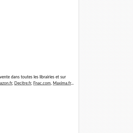
vente dans toutes les librairies et sur
zon.fr
,
Decitre.fr
,
Fnac.com
,
Maxima.fr
...