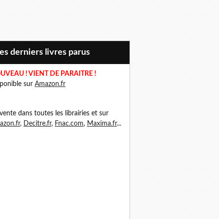
Mes derniers livres parus
UVEAU ! VIENT DE PARAITRE !
ponible sur
Amazon.fr
vente dans toutes les librairies et sur
zon.fr
,
Decitre.fr
,
Fnac.com
,
Maxima.fr
...