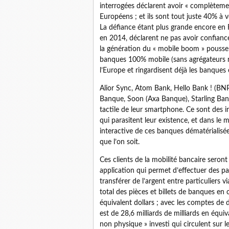
interrogées déclarent avoir « complètem
Européens ; et ils sont tout juste 40% 
La défiance étant plus grande encore en
en 2014, déclarent ne pas avoir confiance
la génération du « mobile boom » pousse e
banques 100% mobile (sans agrégateurs n
l’Europe et ringardisent déjà les banques 
Alior Sync, Atom Bank, Hello Bank ! (B
Banque, Soon (Axa Banque), Starling Bank,
tactile de leur smartphone. Ce sont des i
qui parasitent leur existence, et dans le
interactive de ces banques dématérialisée
que l’on soit.
Ces clients de la mobilité bancaire seront
application qui permet d’effectuer des pa
transférer de l’argent entre particuliers
total des pièces et billets de banques en c
équivalent dollars ; avec les comptes de d
est de 28,6 milliards de milliards en équiv
non physique » investi qui circulent sur l