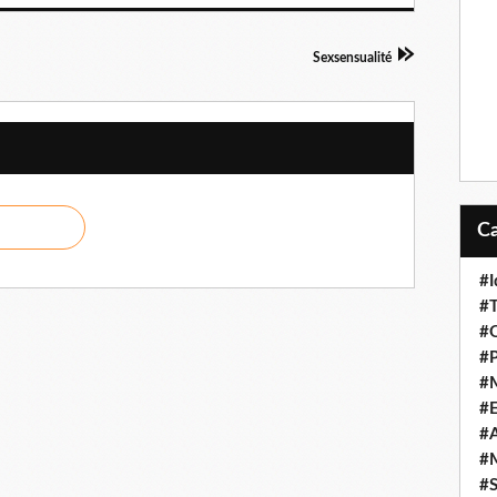
Sexsensualité
#I
#T
#O
#P
#
#
#A
#M
#S