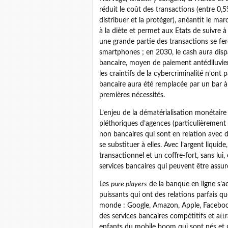
réduit le coût des transactions (entre 0,
distribuer et la protéger), anéantit le ma
à la diète et permet aux Etats de suivre à
une grande partie des transactions se fer
smartphones ; en 2030, le cash aura dis
bancaire, moyen de paiement antédiluvien 
les craintifs de la cybercriminalité n’ont 
bancaire aura été remplacée par un bar 
premières nécessités.
L’enjeu de la dématérialisation monétaire
pléthoriques d’agences (particulièremen
non bancaires qui sont en relation avec d
se substituer à elles. Avec l’argent liqui
transactionnel et un coffre-fort, sans lui
services bancaires qui peuvent être assure
Les
pure players
de la banque en ligne s’ac
puissants qui ont des relations parfais qu
monde : Google, Amazon, Apple, Facebook, 
des services bancaires compétitifs et att
enfants du mobile boom qui sont nés et g