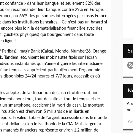
ent confiance » dans leur banque, et seulement 32% des
à vouloir recommander leur banque, contre 29% en Europe.
 France, où 65% des personnes interrogées par Ipsos France
 dans les institutions bancaires… Ce n’est pas un hasard si
ncore plus loin la dématérialisation financière avec des
i guichets physiques) qui bourgeonnent dans toute
en ligne !
S
NP Paribas), ImaginBank (Caixa), Mondo, Number26, Orange
 Tandem, etc. visent les mobinautes fixés sur l’écran
ndividus instantanés qui n’aiment guère les intermédiaires
 même temps, ils apprécient particulièrement l’ergonomie
s disponibles 24/24 heures et 7/7 jours, accessibles où
 les adeptes de la disparition de cash et utiliseront une
iements pour tout, tout de suite et tout le temps, et de
Abo
 via un smartphone, accélérant la mort du cash. Le montant
nou
irculation est d’environ 5 milliards de milliards en
épôts, la valeur totale de l’argent accessible dans le monde
E
alent dollars, selon le Factbook de la CIA. Mais l’argent «
m
es marchés financiers représente environ 1,2 million de