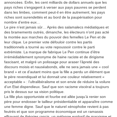
annoncées. Enfin, les cent milliards de dollars annuels que les
pays riches s’engagent à verser aux pays pauvres se perdent
dans les limbes, comment peut-il en être autrement, les pays
riches sont surendettés et au bord de la paupérisation pour
nombre d’entre eux…
Le pire n’est jamais sûr… Après des salamalecs médiatiques et
des bramements outrés, dimanche, les électeurs n’ont pas acté
la montée aux marches du pouvoir des femelles Le Pen et de
leur clique. Le premier vote défouloir contre les partis
traditionnels a tourné au vote repoussoir contre le parti
extrémiste. La marque de fabrique Le Pen continue d’être
irrémédiablement synonyme de haine raciste et de dirigisme
fascisant, et malgré un polissage pour araser l’âpreté des
discours moisis et nauséabonds, elle ne sera jamais une « cool
brand » et ce d’autant moins que la fille a perdu un élément que
le père revendiquait et lui donnait une couleur relativement «
acceptable » : l’ultralibéralisme et son envie de réduire la voilure
d’un Etat dispendieux. Sauf que son racisme viscéral a toujours
pris le dessus sur sa vision politique.
La fille plus opportuniste et fourbe est allée jusqu’à renier son
père pour endosser le tailleur présidentiable et apparaître comme
une femme digne. Sauf que le naturel xénophobe revient à pas
feutrés et que son programme économique est un ramassis
effrayant de théories rancis, un mélange explosif de marxisme et