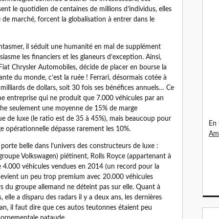
ent le quotidien de centaines de millions d’individus, elles
e marché, forcent la globalisation à entrer dans le
fantasmer, il séduit une humanité en mal de supplément
iasme les financiers et les glaneurs d’exception. Ainsi,
Fiat Chrysler Automobiles, décide de placer en bourse la
nte du monde, c’est la ruée ! Ferrari, désormais cotée à
milliards de dollars, soit 30 fois ses bénéfices annuels… Ce
ne entreprise qui ne produit que 7.000 véhicules par an
rache seulement une moyenne de 15% de marge
e de luxe (le ratio est de 35 à 45%), mais beaucoup pour
En 
e opérationnelle dépasse rarement les 10%.
Ama
 porte belle dans l’univers des constructeurs de luxe :
 groupe Volkswagen) piétinent, Rolls Royce (appartenant à
e 4.000 véhicules vendues en 2014 (un record pour la
devient un peu trop premium avec 20.000 véhicules
s du groupe allemand ne déteint pas sur elle. Quant à
lle a disparu des radars il y a deux ans, les dernières
an, il faut dire que ces autos teutonnes étaient peu
e ornementale pataude.