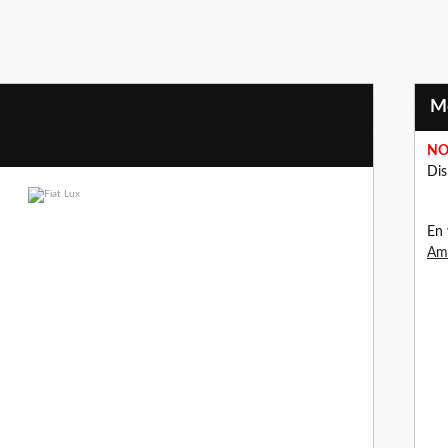
NO
Dis
En 
Ama