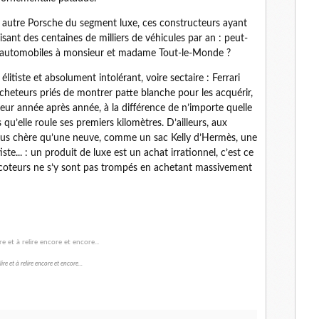
 autre Porsche du segment luxe, ces constructeurs ayant
uisant des centaines de milliers de véhicules par an : peut-
s automobiles à monsieur et madame Tout-le-Monde ?
élitiste et absolument intolérant, voire sectaire : Ferrari
cheteurs priés de montrer patte blanche pour les acquérir,
leur année après année, à la différence de n’importe quelle
qu’elle roule ses premiers kilomètres. D’ailleurs, aux
 plus chère qu’une neuve, comme un sac Kelly d’Hermès, une
ste... : un produit de luxe est un achat irrationnel, c’est ce
rsicoteurs ne s’y sont pas trompés en achetant massivement
lire et à relire encore et encore...