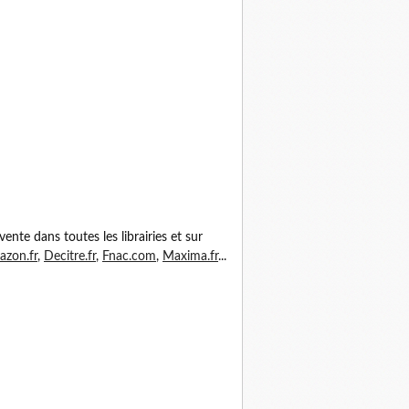
vente dans toutes les librairies et sur
zon.fr
,
Decitre.fr
,
Fnac.com
,
Maxima.fr
...