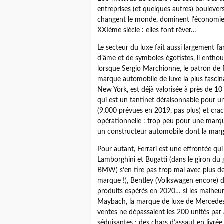
entreprises (et quelques autres) boulevers
changent le monde, dominent l'économie d
XXIème siècle : elles font rêver…
Le secteur du luxe fait aussi largement 
d’âme et de symboles égotistes, il enthous
lorsque Sergio Marchionne, le patron de 
marque automobile de luxe la plus fascina
New York, est déjà valorisée à près de 10 
qui est un tantinet déraisonnable pour u
(9.000 prévues en 2019, pas plus) et c
opérationnelle : trop peu pour une marqu
un constructeur automobile dont la marg
Pour autant, Ferrari est une effrontée qui
Lamborghini et Bugatti (dans le giron du
BMW) s’en tire pas trop mal avec plus d
marque !), Bentley (Volkswagen encore) 
produits espérés en 2020… si les malheur
Maybach, la marque de luxe de Mercedes, e
ventes ne dépassaient les 200 unités par 
séduisantes : des chars d’assaut en livré