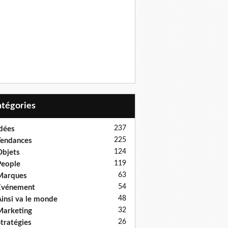
Catégories
237
dées
225
endances
124
bjets
119
eople
63
Marques
54
Evénement
48
insi va le monde
32
arketing
26
tratégies