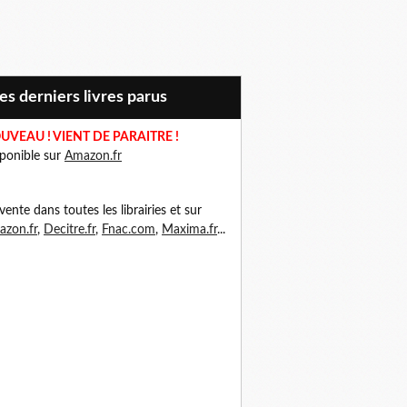
Mes derniers livres parus
UVEAU ! VIENT DE PARAITRE !
ponible sur
Amazon.fr
vente dans toutes les librairies et sur
zon.fr
,
Decitre.fr
,
Fnac.com
,
Maxima.fr
...