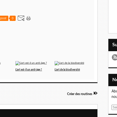
post
0
S
L'art est-il un anti-âge ?
L'art de la biodiversité
Abo
Créer des routines
nou
E
m