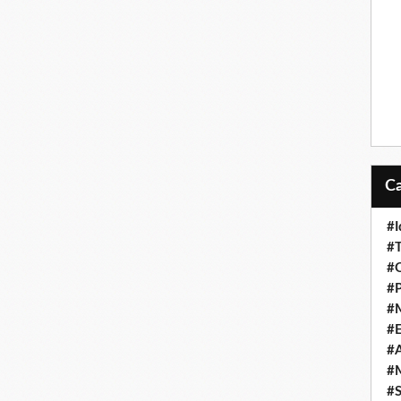
#I
#T
#O
#P
#
#
#A
#M
#S