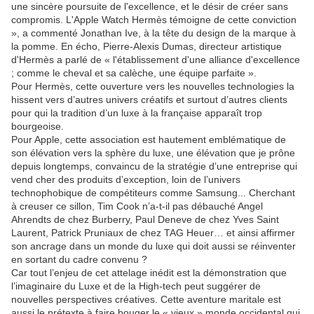
une sincère poursuite de l'excellence, et le désir de créer sans
compromis. L'Apple Watch Hermès témoigne de cette conviction
», a commenté Jonathan Ive, à la tête du design de la marque à
la pomme. En écho, Pierre-Alexis Dumas, directeur artistique
d'Hermès a parlé de « l'établissement d'une alliance d'excellence
; comme le cheval et sa calèche, une équipe parfaite ».
Pour Hermès, cette ouverture vers les nouvelles technologies la
hissent vers d’autres univers créatifs et surtout d’autres clients
pour qui la tradition d’un luxe à la française apparaît trop
bourgeoise.
Pour Apple, cette association est hautement emblématique de
son élévation vers la sphère du luxe, une élévation que je prône
depuis longtemps, convaincu de la stratégie d’une entreprise qui
vend cher des produits d’exception, loin de l’univers
technophobique de compétiteurs comme Samsung... Cherchant
à creuser ce sillon, Tim Cook n’a-t-il pas débauché Angel
Ahrendts de chez Burberry, Paul Deneve de chez Yves Saint
Laurent, Patrick Pruniaux de chez TAG Heuer… et ainsi affirmer
son ancrage dans un monde du luxe qui doit aussi se réinventer
en sortant du cadre convenu ?
Car tout l’enjeu de cet attelage inédit est la démonstration que
l’imaginaire du Luxe et de la High-tech peut suggérer de
nouvelles perspectives créatives. Cette aventure maritale est
aussi le prétexte à faire bouger le « vieux » monde occidental qui