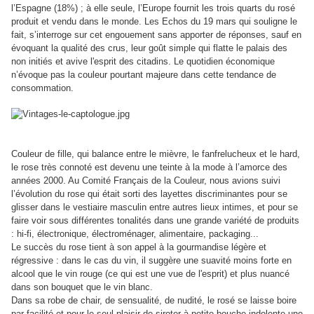
l’Espagne (18%) ; à elle seule, l’Europe fournit les trois quarts du rosé
produit et vendu dans le monde. Les Echos du 19 mars qui souligne le
fait, s’interroge sur cet engouement sans apporter de réponses, sauf en
évoquant la qualité des crus, leur goût simple qui flatte le palais des
non initiés et avive l'esprit des citadins. Le quotidien économique
n’évoque pas la couleur pourtant majeure dans cette tendance de
consommation.
Couleur de fille, qui balance entre le mièvre, le fanfrelucheux et le hard,
le rose très connoté est devenu une teinte à la mode à l’amorce des
années 2000. Au Comité Français de la Couleur, nous avions suivi
l’évolution du rose qui était sorti des layettes discriminantes pour se
glisser dans le vestiaire masculin entre autres lieux intimes, et pour se
faire voir sous différentes tonalités dans une grande variété de produits
: hi-fi, électronique, électroménager, alimentaire, packaging...
Le succès du rose tient à son appel à la gourmandise légère et
régressive : dans le cas du vin, il suggère une suavité moins forte en
alcool que le vin rouge (ce qui est une vue de l'esprit) et plus nuancé
dans son bouquet que le vin blanc.
Dans sa robe de chair, de sensualité, de nudité, le rosé se laisse boire
par facilité et pour le seul plaisir de siroter à petite bouche indolente une