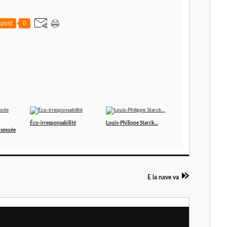
post
0
Éco-irresponsabilité
Louis-Philippe Starck…
 sexuée
E la nave va