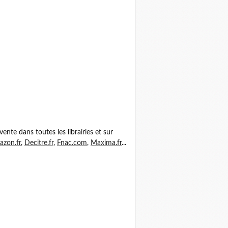
vente dans toutes les librairies et sur
zon.fr
,
Decitre.fr
,
Fnac.com
,
Maxima.fr
...