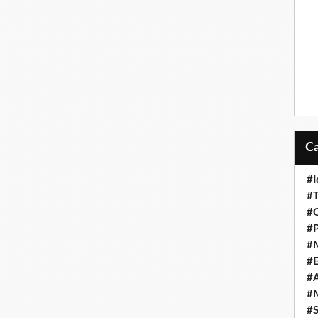
#I
#T
#O
#P
#
#
#A
#M
#S