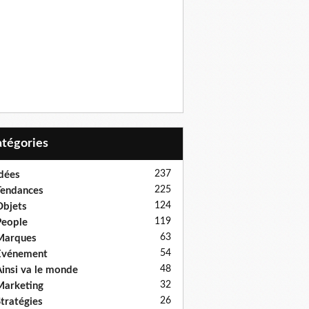
Catégories
237
dées
225
endances
124
bjets
119
eople
63
Marques
54
Evénement
48
insi va le monde
32
arketing
26
tratégies