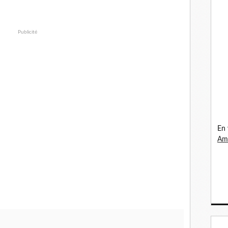
Publicité
En 
Ama