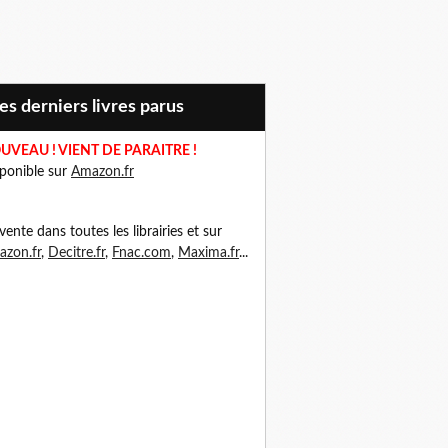
Mes derniers livres parus
UVEAU ! VIENT DE PARAITRE !
ponible sur
Amazon.fr
vente dans toutes les librairies et sur
zon.fr
,
Decitre.fr
,
Fnac.com
,
Maxima.fr
...